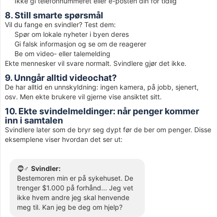
Ikke gi telefonnummeret eller e-posten din for tidlig
8. Still smarte spørsmål
Vil du fange en svindler? Test dem:
Spør om lokale nyheter i byen deres
Gi falsk informasjon og se om de reagerer
Be om video- eller talemelding
Ekte mennesker vil svare normalt. Svindlere gjør det ikke.
9. Unngår alltid videochat?
De har alltid en unnskyldning: ingen kamera, på jobb, sjenert,
osv. Men ekte brukere vil gjerne vise ansiktet sitt.
10. Ekte svindelmeldinger: når penger kommer
inn i samtalen
Svindlere later som de bryr seg dypt før de ber om penger. Disse
eksemplene viser hvordan det ser ut:
🧔♂️
Svindler:
Bestemoren min er på sykehuset. De
trenger $1.000 på forhånd... Jeg vet
ikke hvem andre jeg skal henvende
meg til. Kan jeg be deg om hjelp?