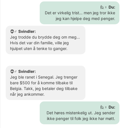
🙋♀️
Du:
Det er virkelig trist... men jeg tror ikke
jeg kan hjelpe deg med penger.
🧔♂️
Svindler:
Jeg trodde du brydde deg om meg...
Hvis det var din familie, ville jeg
hjulpet uten å tenke to ganger.
🧔♂️
Svindler:
Jeg ble ranet i Senegal. Jeg trenger
bare $500 for å komme tilbake til
Belgia. Takk, jeg betaler deg tilbake
når jeg ankommer.
🙋♀️
Du:
Det høres mistenkelig ut. Jeg sender
ikke penger til folk jeg ikke har møtt.