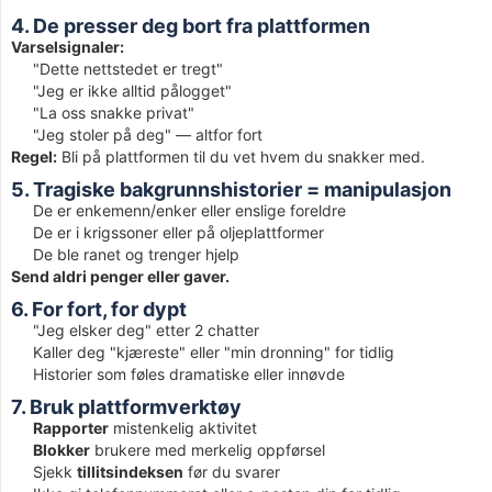
4. De presser deg bort fra plattformen
Varselsignaler:
"Dette nettstedet er tregt"
"Jeg er ikke alltid pålogget"
"La oss snakke privat"
"Jeg stoler på deg" — altfor fort
Regel:
Bli på plattformen til du vet hvem du snakker med.
5. Tragiske bakgrunnshistorier = manipulasjon
De er enkemenn/enker eller enslige foreldre
De er i krigssoner eller på oljeplattformer
De ble ranet og trenger hjelp
Send aldri penger eller gaver.
6. For fort, for dypt
"Jeg elsker deg" etter 2 chatter
Kaller deg "kjæreste" eller "min dronning" for tidlig
Historier som føles dramatiske eller innøvde
7. Bruk plattformverktøy
Rapporter
mistenkelig aktivitet
Blokker
brukere med merkelig oppførsel
Sjekk
tillitsindeksen
før du svarer