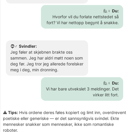
🙋♀️
Du:
Hvorfor vil du forlate nettstedet så
fort? Vi har nettopp begynt å snakke.
🧔♂️
Svindler:
Jeg føler at skjebnen brakte oss
sammen. Jeg har aldri møtt noen som
deg før. Jeg tror jeg allerede forelsker
meg i deg, min dronning.
🙋♀️
Du:
Vi har bare utvekslet 3 meldinger. Det
virker litt fort.
⚠️ Tips:
Hvis ordene deres føles kopiert og limt inn, overdrevent
poetiske eller generiske — er det sannsynligvis svindel. Ekte
mennesker snakker som mennesker, ikke som romantiske
roboter.