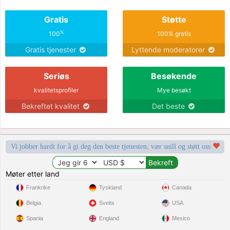
Gratis
Støtte
%
100
100% gratis
Gratis tjenester
Lyttende moderatorer
Seriøs
Besøkende
kvalitetsprofiler
Mye besøkt
Bekreftet kvalitet
Det beste
Vi jobber hardt for å gi deg den beste tjenesten, vær snill og støtt oss
Møter etter land
Frankrike
Tyskland
Canada
Belgia
Sveits
USA
Spania
England
Mexico