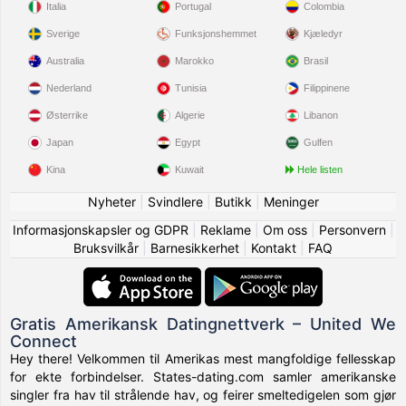
Italia
Portugal
Colombia
Sverige
Funksjonshemmet
Kjæledyr
Australia
Marokko
Brasil
Nederland
Tunisia
Filippinene
Østerrike
Algerie
Libanon
Japan
Egypt
Gulfen
Kina
Kuwait
Hele listen
Nyheter
|
Svindlere
|
Butikk
|
Meninger
Informasjonskapsler og GDPR
|
Reklame
|
Om oss
|
Personvern
|
Bruksvilkår
|
Barnesikkerhet
|
Kontakt
|
FAQ
Gratis Amerikansk Datingnettverk – United We
Connect
Hey there! Velkommen til Amerikas mest mangfoldige fellesskap
for ekte forbindelser. States-dating.com samler amerikanske
singler fra hav til strålende hav, og feirer smeltedigelen som gjør