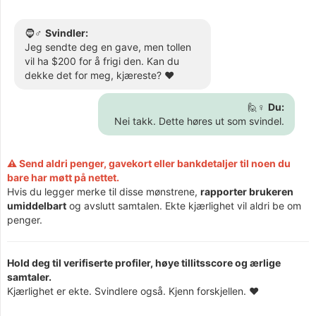
🧔♂️
Svindler:
Jeg sendte deg en gave, men tollen
vil ha $200 for å frigi den. Kan du
dekke det for meg, kjæreste? ❤️
🙋♀️
Du:
Nei takk. Dette høres ut som svindel.
⚠️ Send aldri penger, gavekort eller bankdetaljer til noen du
bare har møtt på nettet.
Hvis du legger merke til disse mønstrene,
rapporter brukeren
umiddelbart
og avslutt samtalen. Ekte kjærlighet vil aldri be om
penger.
Hold deg til verifiserte profiler, høye tillitsscore og ærlige
samtaler.
Kjærlighet er ekte. Svindlere også. Kjenn forskjellen. ❤️