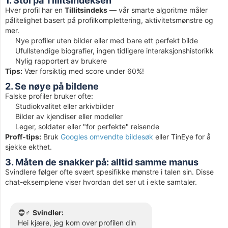
1. Stol på Tillitsindeksen
Hver profil har en
Tillitsindeks
— vår smarte algoritme måler
pålitelighet basert på profilkomplettering, aktivitetsmønstre og
mer.
Nye profiler uten bilder eller med bare ett perfekt bilde
Ufullstendige biografier, ingen tidligere interaksjonshistorikk
Nylig rapportert av brukere
Tips:
Vær forsiktig med score under 60%!
2. Se nøye på bildene
Falske profiler bruker ofte:
Studiokvalitet eller arkivbilder
Bilder av kjendiser eller modeller
Leger, soldater eller "for perfekte" reisende
Proff-tips:
Bruk
Googles omvendte bildesøk
eller TinEye for å
sjekke ekthet.
3. Måten de snakker på: alltid samme manus
Svindlere følger ofte svært spesifikke mønstre i talen sin. Disse
chat-eksemplene viser hvordan det ser ut i ekte samtaler.
🧔♂️
Svindler:
Hei kjære, jeg kom over profilen din