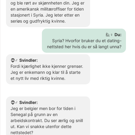
og ble rørt av skjønnheten din. Jeg er
en amerikansk militæroffiser for tiden
stasjonert i Syria. Jeg leter etter en
seriøs og gudfryktig kvinne.
🙋♀️
Du:
Syria? Hvorfor bruker du et dating-
nettsted her hvis du er så langt unna?
🧔♂️
Svindler:
Fordi kjærlighet ikke kjenner grenser.
Jeg er enkemann og klar til å starte
et nytt liv med riktig kvinne.
🧔♂️
Svindler:
Jeg er belgier men bor for tiden i
Senegal på grunn av en
arbeidskontrakt. Du ser ærlig og snill
ut. Kan vi snakke utenfor dette
nettstedet?