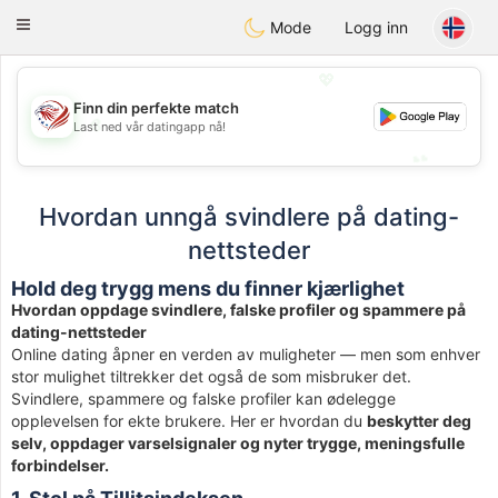
States
Dating
Toggle
Mode
Logg inn
navigation
💖
Finn din perfekte match
💖
Last ned vår datingapp nå!
💕
💕
Hvordan unngå svindlere på dating-
nettsteder
Hold deg trygg mens du finner kjærlighet
Hvordan oppdage svindlere, falske profiler og spammere på
dating-nettsteder
Online dating åpner en verden av muligheter — men som enhver
stor mulighet tiltrekker det også de som misbruker det.
Svindlere, spammere og falske profiler kan ødelegge
opplevelsen for ekte brukere. Her er hvordan du
beskytter deg
selv, oppdager varselsignaler og nyter trygge, meningsfulle
forbindelser.