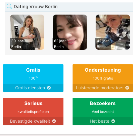
Dating Vrouw Berlin
39 jaar
62 jaar
42 jaar
Berlin
Berlin
Berlin
Gratis
Ondersteuning
%
100
100% gratis
Gratis diensten
Luisterende moderators
Serieus
Bezoekers
kwaliteitsprofielen
Veel bezocht
Bevestigde kwaliteit
Het beste