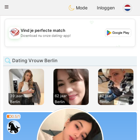
States
Dating
Toggle
Mode
Inloggen
navigation
💖
Vind je perfecte match
💖
Download nu onze dating-app!
💕
💕
Dating Vrouw Berlin
39 jaar
62 jaar
42 jaar
Berlin
Berlin
Berlin
0.5/1