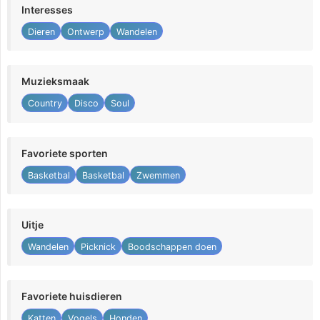
Interesses
Dieren
Ontwerp
Wandelen
Muzieksmaak
Country
Disco
Soul
Favoriete sporten
Basketbal
Basketbal
Zwemmen
Uitje
Wandelen
Picknick
Boodschappen doen
Favoriete huisdieren
Katten
Vogels
Honden