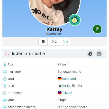
4
Kattey
Lange tijd
2
ledeninformatie
Age
29 jaar
hier voor
Serieuze relatie
land
Duitsland
Berlin
stad
Berlin
,
herkomst
Taiwan
vitaal
Single
academisch niveau
Niet gespecificeerd