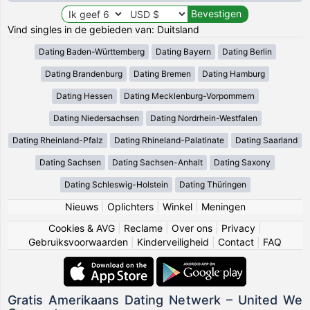
Vind singles in de gebieden van: Duitsland
Dating Baden-Württemberg
Dating Bayern
Dating Berlin
Dating Brandenburg
Dating Bremen
Dating Hamburg
Dating Hessen
Dating Mecklenburg-Vorpommern
Dating Niedersachsen
Dating Nordrhein-Westfalen
Dating Rheinland-Pfalz
Dating Rhineland-Palatinate
Dating Saarland
Dating Sachsen
Dating Sachsen-Anhalt
Dating Saxony
Dating Schleswig-Holstein
Dating Thüringen
Nieuws
|
Oplichters
|
Winkel
|
Meningen
Cookies & AVG
|
Reclame
|
Over ons
|
Privacy
|
Gebruiksvoorwaarden
|
Kinderveiligheid
|
Contact
|
FAQ
Gratis Amerikaans Dating Netwerk – United We