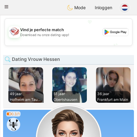
States
Dating
Toggle
Mode
Inloggen
navigation
💖
Vind je perfecte match
💖
Download nu onze dating-app!
💕
💕
Dating Vrouw Hessen
49 jaar
51 jaar
36 jaar
Hofheim am Taunus
Obertshausen
Frankfurt am Main
0.3/1