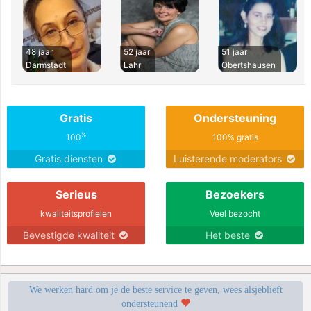
48 jaar
52 jaar
51 jaar
Darmstadt
Lahr
Obertshausen
Gratis
Ondersteuning
%
100
100% gratis
Gratis diensten
Luisterende moderators
Serieus
Bezoekers
kwaliteitsprofielen
Veel bezocht
Bevestigde kwaliteit
Het beste
We werken hard om je de beste service te geven, wees alsjeblieft
ondersteunend