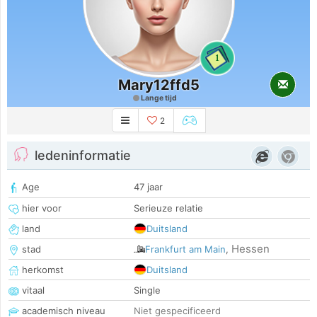
1
Mary12ffd5
Lange tijd
2
ledeninformatie
Age
47 jaar
hier voor
Serieuze relatie
land
Duitsland
Hessen
stad
Frankfurt am Main
,
herkomst
Duitsland
vitaal
Single
academisch niveau
Niet gespecificeerd