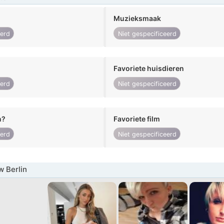
Muzieksmaak
eerd
Niet gespecificeerd
Favoriete huisdieren
eerd
Niet gespecificeerd
n?
Favoriete film
eerd
Niet gespecificeerd
 Berlin