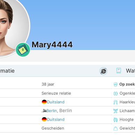
Mary4444
0
rmatie
Wat
38 jaar
Op zoek
Serieuze relatie
Ogenkle
Duitsland
Haarkle
Berlin
Berlin
,
Lichaam
Duitsland
Hoogte
Gescheiden
Gewich