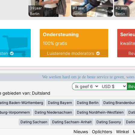
39 jaar
42 jaar
42 jaar
Berlin
Berlin
Berlin
Ondersteuning
Serie
100% gratis
kwalite
nsten
Luisterende moderators
Bev
We werken hard om je de beste service te geven, wees
de gebieden van: Duitsland
ating Baden-Württemberg
Dating Bayern
Dating Berlin
Dating Brandenbu
nburg-Vorpommern
Dating Niedersachsen
Dating Nordrhein-Westfalen
Dat
Dating Sachsen
Dating Sachsen-Anhalt
Dating Saxony
Datin
Nieuws
|
Oplichters
|
Winkel
|