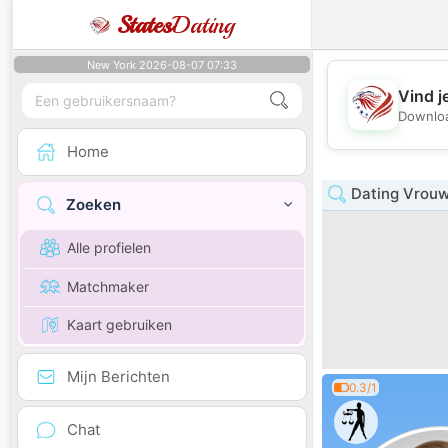
States
Dating
New York 2026-08-07 07:33
Vind j
Downloa
Home
Dating Vrouw
Zoeken
Alle profielen
Matchmaker
Kaart gebruiken
Mijn Berichten
0.3/1
Chat