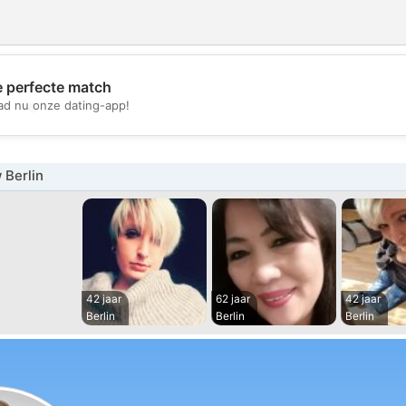
e perfecte match
💖
d nu onze dating-app!
💕
 Berlin
42 jaar
62 jaar
42 jaar
Berlin
Berlin
Berlin