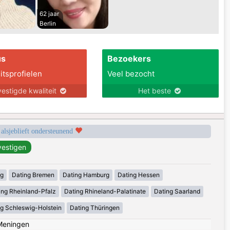
62 jaar
Berlin
us
Bezoekers
itsprofielen
Veel bezocht
estigde kwaliteit
Het beste
 alsjeblieft ondersteunend
rg
Dating Bremen
Dating Hamburg
Dating Hessen
ing Rheinland-Pfalz
Dating Rhineland-Palatinate
Dating Saarland
g Schleswig-Holstein
Dating Thüringen
Meningen