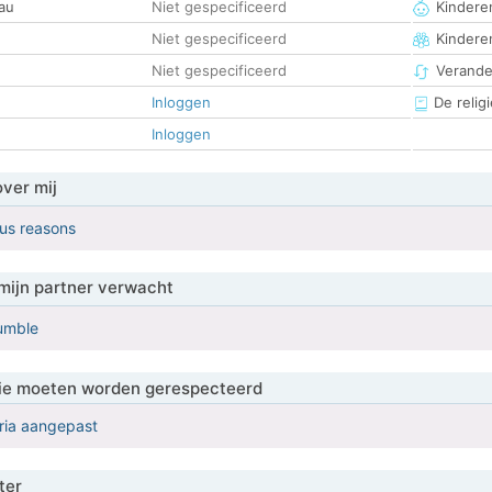
au
Niet gespecificeerd
Kinderen
Niet gespecificeerd
Kindere
Niet gespecificeerd
Verander
Inloggen
De religi
Inloggen
over mij
ous reasons
mijn partner verwacht
humble
 die moeten worden gerespecteerd
eria aangepast
ter