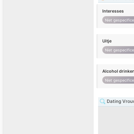
Interesses
Niet gespecific
Uitje
Niet gespecific
Alcohol drinke
Niet gespecific
Dating Vrouw