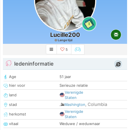
1
Lucille200
Lange tijd
5
ledeninformatie
Age
51 jaar
hier voor
Serieuze relatie
Verenigde
land
Staten
Columbia
stad
Washington
,
Verenigde
herkomst
Staten
vitaal
Weduwe / weduwnaar