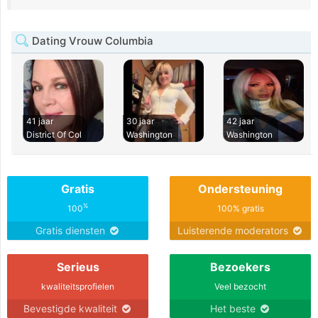
Dating Vrouw Columbia
41 jaar
30 jaar
42 jaar
District Of Col
Washington
Washington
Gratis
Ondersteuning
%
100
100% gratis
Gratis diensten
Luisterende moderators
Serieus
Bezoekers
kwaliteitsprofielen
Veel bezocht
Bevestigde kwaliteit
Het beste