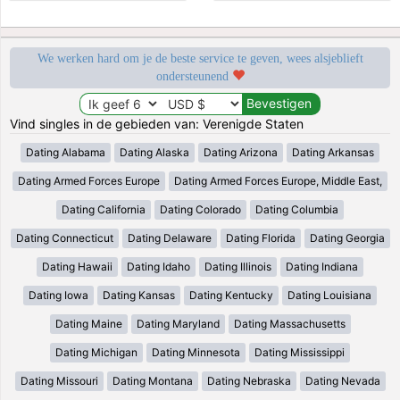
We werken hard om je de beste service te geven, wees alsjeblieft
ondersteunend
Vind singles in de gebieden van: Verenigde Staten
Dating Alabama
Dating Alaska
Dating Arizona
Dating Arkansas
Dating Armed Forces Europe
Dating Armed Forces Europe, Middle East,
Dating California
Dating Colorado
Dating Columbia
Dating Connecticut
Dating Delaware
Dating Florida
Dating Georgia
Dating Hawaii
Dating Idaho
Dating Illinois
Dating Indiana
Dating Iowa
Dating Kansas
Dating Kentucky
Dating Louisiana
Dating Maine
Dating Maryland
Dating Massachusetts
Dating Michigan
Dating Minnesota
Dating Mississippi
Dating Missouri
Dating Montana
Dating Nebraska
Dating Nevada