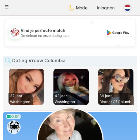
States
Dating
Toggle
Mode
Inloggen
navigation
💖
Vind je perfecte match
💖
Download nu onze dating-app!
💕
💕
Dating Vrouw Columbia
37 jaar
42 jaar
39 jaar
Washington
Washington
District Of Columb
0.8/1