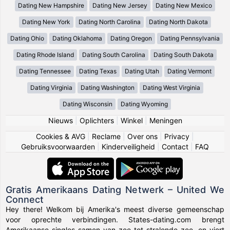
Dating New Hampshire
Dating New Jersey
Dating New Mexico
Dating New York
Dating North Carolina
Dating North Dakota
Dating Ohio
Dating Oklahoma
Dating Oregon
Dating Pennsylvania
Dating Rhode Island
Dating South Carolina
Dating South Dakota
Dating Tennessee
Dating Texas
Dating Utah
Dating Vermont
Dating Virginia
Dating Washington
Dating West Virginia
Dating Wisconsin
Dating Wyoming
Nieuws
|
Oplichters
|
Winkel
|
Meningen
Cookies & AVG
|
Reclame
|
Over ons
|
Privacy
|
Gebruiksvoorwaarden
|
Kinderveiligheid
|
Contact
|
FAQ
Gratis Amerikaans Dating Netwerk – United We
Connect
Hey there! Welkom bij Amerika's meest diverse gemeenschap
voor oprechte verbindingen. States-dating.com brengt
Amerikaanse singles samen van zee tot stralende zee, en viert