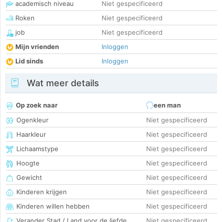
academisch niveau
Niet gespecificeerd
Roken
Niet gespecificeerd
job
Niet gespecificeerd
Mijn vrienden
Inloggen
Lid sinds
Inloggen
Wat meer details
Op zoek naar
een man
Ogenkleur
Niet gespecificeerd
Haarkleur
Niet gespecificeerd
Lichaamstype
Niet gespecificeerd
Hoogte
Niet gespecificeerd
Gewicht
Niet gespecificeerd
Kinderen krijgen
Niet gespecificeerd
Kinderen willen hebben
Niet gespecificeerd
Verander Stad / Land voor de liefde
Niet gespecificeerd