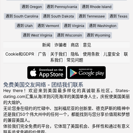
遇到 Oregon
遇到 Pennsylvania
遇到 Rhode Island
遇到 South Carolina
遇到 South Dakota
遇到 Tennessee
遇到 Texas
遇到 Utah
遇到 Vermont
遇到 Virginia
遇到 Washington
遇到 West Virginia
遇到 Wisconsin
遇到 Wyoming
新闻
|
诈骗者
|
商店
|
意见
Cookie和GDPR
|
广告
|
关于我们
|
隐私
|
使用条款
|
儿童安全
|
联
系我们
|
常见问题
免费美国交友网络 - 团结我们联系
Hey there！欢迎来到美国最多样化的真诚联系社区。States-
dating.com汇集从海洋到闪亮海洋的美国单身人士，庆祝使美国美丽
的大熔炉。
无论您身在纽约的忙碌中、加利福尼亚的创新里、德克萨斯的精神中
还是我们50个伟大州中的任何一个，都能找到与您分享价值观和梦想
的兼容美国人。
体验我们完全免费的平台，它体现了美国机会、多样性和通过有意义
联系追求幸福的价值观。