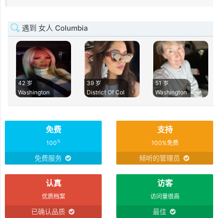
遇到 女人 Columbia
42 岁
39 岁
51 岁
Washington
District Of Col
Washington
免费
支持
%
100
100%免费
免费服务
倾听的管理员
认真
访客
优质档案
访问量很高
已确认品质
最佳