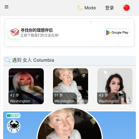
States
Dating
Toggle
Mode
登录
navigation
💖
寻找你的理想伴侣
💖
立即下载我们的交友应用！
💕
💕
遇到 女人 Columbia
42 岁
51 岁
43 岁
Washington
Washington
Washington
0.8/1