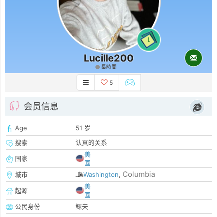
1
Lucille200
長時間
5
会员信息
Age
51 岁
搜索
认真的关系
美
国家
國
Columbia
城市
Washington
,
美
起源
國
公民身份
鳏夫