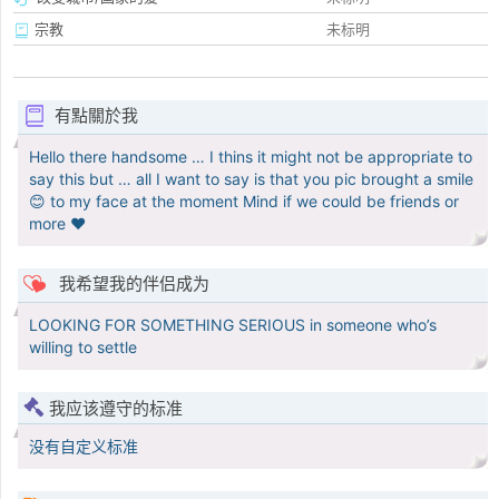
宗教
未标明
有點關於我
Hello there handsome … I thins it might not be appropriate to
say this but … all I want to say is that you pic brought a smile
😊 to my face at the moment Mind if we could be friends or
more ❤️
我希望我的伴侣成为
LOOKING FOR SOMETHING SERIOUS in someone who’s
willing to settle
我应该遵守的标准
没有自定义标准