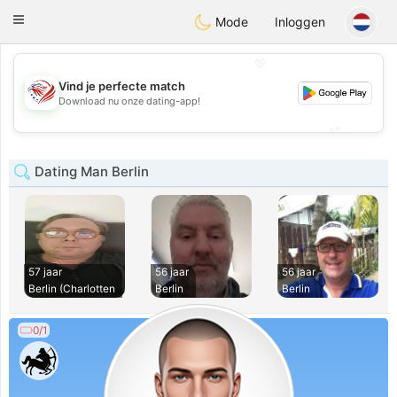
States
Dating
Toggle
Mode
Inloggen
navigation
💖
Vind je perfecte match
💖
Download nu onze dating-app!
💕
💕
Dating Man Berlin
57 jaar
56 jaar
56 jaar
Berlin (Charlotten
Berlin
Berlin
0/1