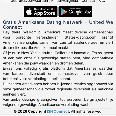
Gebruiksvoorwaarden
|
Kinderveiligheid
|
Contact
|
FAQ
Gratis Amerikaans Dating Netwerk – United We
Connect
Hey there! Welkom bij Amerika's meest diverse gemeenschap
voor oprechte verbindingen. States-dating.com brengt
Amerikaanse singles samen van zee tot stralende zee, en viert
de smeltkroes die Amerika mooi maakt.
Of je nu in New York's drukte, Californië's innovatie, Texas' geest
of een van onze 50 geweldige staten bent, vind compatibele
Amerikanen die jouw waarden en dromen delen.
Ervaar ons volledig gratis platform dat Amerikaanse waarden
van kansen, diversiteit en het nastreven van geluk door
betekenisvolle verbindingen belichaamt.
Duizenden Amerikanen hebben blijvende relaties opgebouwd via
onze gemeenschap die zowel regionale diversiteit als nationale
eenheid viert.
Van amberkleurige graangolven tot purperen bergmajesteit, je
volgende geweldige Amerikaanse verbinding wacht!
© 2026 Copyright
ISN Connect
.
All rights reserved.