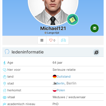
3
Michael121
Lange tijd
0
ledeninformatie
Age
64 jaar
hier voor
Serieuze relatie
land
Duitsland
Berlin
stad
Berlin
,
herkomst
Polen
vitaal
Weduwe / weduwnaar
academisch niveau
PhD