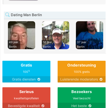
Dating Man Berlin
49 jaar
56 jaar
37 jaar
Berlin
Berlin
Berlin
Gratis
Ondersteuning
%
100
100% gratis
Gratis diensten
Luisterende moderators
Serieus
Bezoekers
kwaliteitsprofielen
Veel bezocht
Bevestigde kwaliteit
Het beste