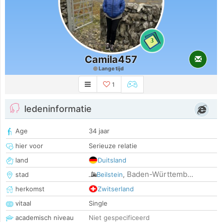
3
Camila457
Lange tijd
1
ledeninformatie
Age
34 jaar
hier voor
Serieuze relatie
land
Duitsland
Baden-Württemb...
stad
Beilstein
,
herkomst
Zwitserland
vitaal
Single
academisch niveau
Niet gespecificeerd