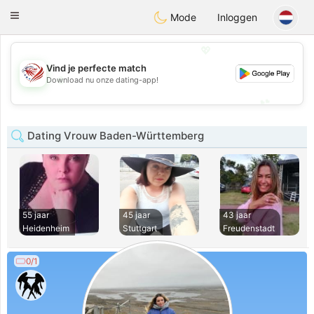
States
Dating
Toggle
Mode
Inloggen
navigation
💖
Vind je perfecte match
💖
Download nu onze dating-app!
💕
💕
Dating Vrouw Baden-Württemberg
55 jaar
45 jaar
43 jaar
Heidenheim
Stuttgart
Freudenstadt
0/1