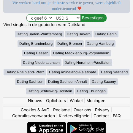
We werken hard om je de beste service te geven, wees alsjeblieft
ondersteunend
Vind singles in de gebieden van: Duitsland
Dating Baden-Württemberg
Dating Bayern
Dating Berlin
Dating Brandenburg
Dating Bremen
Dating Hamburg
Dating Hessen
Dating Mecklenburg-Vorpommern
Dating Niedersachsen
Dating Nordrhein-Westfalen
Dating Rheinland-Pfalz
Dating Rhineland-Palatinate
Dating Saarland
Dating Sachsen
Dating Sachsen-Anhalt
Dating Saxony
Dating Schleswig-Holstein
Dating Thüringen
Nieuws
|
Oplichters
|
Winkel
|
Meningen
Cookies & AVG
|
Reclame
|
Over ons
|
Privacy
|
Gebruiksvoorwaarden
|
Kinderveiligheid
|
Contact
|
FAQ