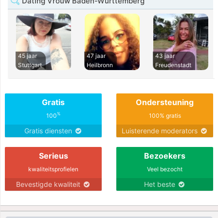
Dating Vrouw Baden-Württemberg
45 jaar
47 jaar
43 jaar
Stuttgart
Heilbronn
Freudenstadt
Gratis
Ondersteuning
%
100
100% gratis
Gratis diensten
Luisterende moderators
Serieus
Bezoekers
kwaliteitsprofielen
Veel bezocht
Bevestigde kwaliteit
Het beste