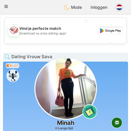
States
Dating
Toggle
Mode
Inloggen
navigation
💖
Vind je perfecte match
💖
Download nu onze dating-app!
💕
💕
Dating Vrouw Sava
0.5/1
1
Minah
Lange tijd