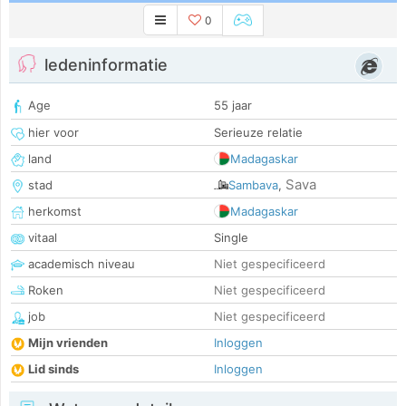
0
ledeninformatie
Age
55 jaar
hier voor
Serieuze relatie
land
Madagaskar
Sava
stad
Sambava
,
herkomst
Madagaskar
vitaal
Single
academisch niveau
Niet gespecificeerd
Roken
Niet gespecificeerd
job
Niet gespecificeerd
Mijn vrienden
Inloggen
Lid sinds
Inloggen