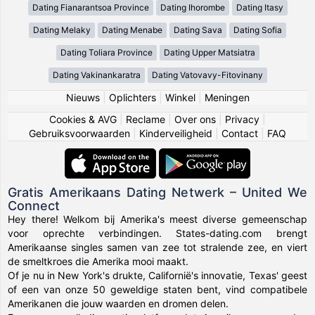
Dating Fianarantsoa Province
Dating Ihorombe
Dating Itasy
Dating Melaky
Dating Menabe
Dating Sava
Dating Sofia
Dating Toliara Province
Dating Upper Matsiatra
Dating Vakinankaratra
Dating Vatovavy-Fitovinany
Nieuws
|
Oplichters
|
Winkel
|
Meningen
Cookies & AVG
|
Reclame
|
Over ons
|
Privacy
|
Gebruiksvoorwaarden
|
Kinderveiligheid
|
Contact
|
FAQ
Gratis Amerikaans Dating Netwerk – United We
Connect
Hey there! Welkom bij Amerika's meest diverse gemeenschap
voor oprechte verbindingen. States-dating.com brengt
Amerikaanse singles samen van zee tot stralende zee, en viert
de smeltkroes die Amerika mooi maakt.
Of je nu in New York's drukte, Californië's innovatie, Texas' geest
of een van onze 50 geweldige staten bent, vind compatibele
Amerikanen die jouw waarden en dromen delen.