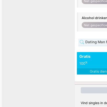
Niet gespecific
Alcohol drinke
Niet gespecific
Dating Man 
Gratis
%
100
Gratis die
Vind singles in 