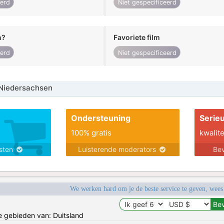
eerd
Niet gespecificeerd
n?
Favoriete film
eerd
Niet gespecificeerd
Niedersachsen
Ondersteuning
Serie
100% gratis
kwalite
nsten
Luisterende moderators
Bev
We werken hard om je de beste service te geven, wees
de gebieden van: Duitsland