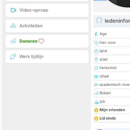
Video-oproep
ledeninfo
Activiteiten
Age
Doneren
hier voor
land
Werk tijdlijn
stad
herkomst
vitaal
academisch nive
Roken
job
Mijn vrienden
Lid sinds