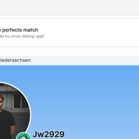
e perfecte match
💖
d nu onze dating-app!
💕
iedersachsen
Jw2929