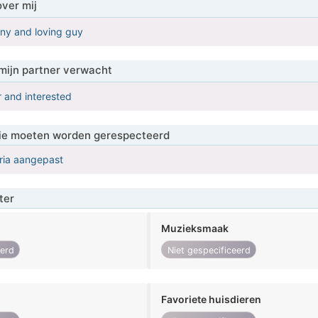
over mij
unny and loving guy
mijn partner verwacht
r and interested
 die moeten worden gerespecteerd
eria aangepast
ter
Muzieksmaak
eerd
Niet gespecificeerd
Favoriete huisdieren