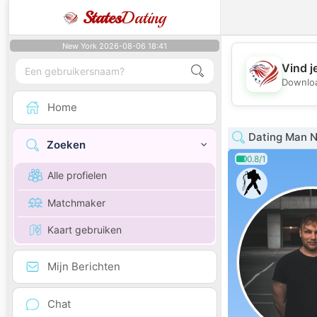
States
Dating
New York 2026-08-06 18:41
Vind j
Downloa
Home
Dating Man N
Zoeken
0.8/1
Alle profielen
Matchmaker
Kaart gebruiken
Mijn Berichten
Chat