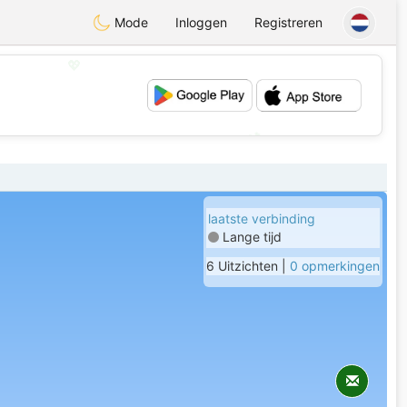
Mode
Inloggen
Registreren
💖
💕
laatste verbinding
Lange tijd
6 Uitzichten |
0 opmerkingen