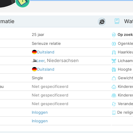
1
rmatie
Wat
25 jaar
Op zoek
Serieuze relatie
Ogenkle
Duitsland
Haarkle
Niedersachsen
Leer
,
Lichaam
Duitsland
Hoogte
Single
Gewich
au
Niet gespecificeerd
Kinderen
Niet gespecificeerd
Kindere
Niet gespecificeerd
Verander
Inloggen
De religi
Inloggen