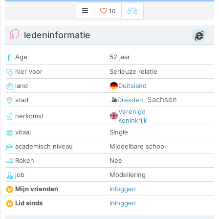
10
ledeninformatie
Age
52 jaar
hier voor
Serieuze relatie
land
Duitsland
Sachsen
stad
Dresden
,
Verenigd
herkomst
Koninkrijk
vitaal
Single
academisch niveau
Middelbare school
Roken
Nee
job
Modellering
Mijn vrienden
Inloggen
Lid sinds
Inloggen