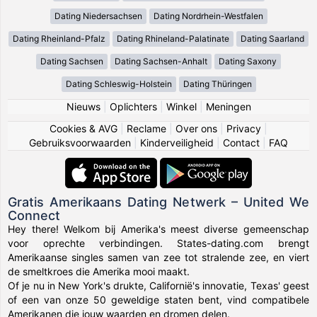
Dating Niedersachsen
Dating Nordrhein-Westfalen
Dating Rheinland-Pfalz
Dating Rhineland-Palatinate
Dating Saarland
Dating Sachsen
Dating Sachsen-Anhalt
Dating Saxony
Dating Schleswig-Holstein
Dating Thüringen
Nieuws
|
Oplichters
|
Winkel
|
Meningen
Cookies & AVG
|
Reclame
|
Over ons
|
Privacy
|
Gebruiksvoorwaarden
|
Kinderveiligheid
|
Contact
|
FAQ
Gratis Amerikaans Dating Netwerk – United We
Connect
Hey there! Welkom bij Amerika's meest diverse gemeenschap
voor oprechte verbindingen. States-dating.com brengt
Amerikaanse singles samen van zee tot stralende zee, en viert
de smeltkroes die Amerika mooi maakt.
Of je nu in New York's drukte, Californië's innovatie, Texas' geest
of een van onze 50 geweldige staten bent, vind compatibele
Amerikanen die jouw waarden en dromen delen.