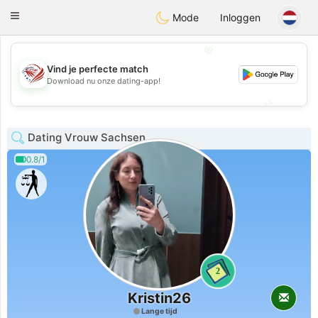
States
Dating
Toggle
Mode
Inloggen
navigation
💖
Vind je perfecte match
💖
Download nu onze dating-app!
💕
💕
Dating Vrouw Sachsen
0.8/1
2
Kristin26
Lange tijd