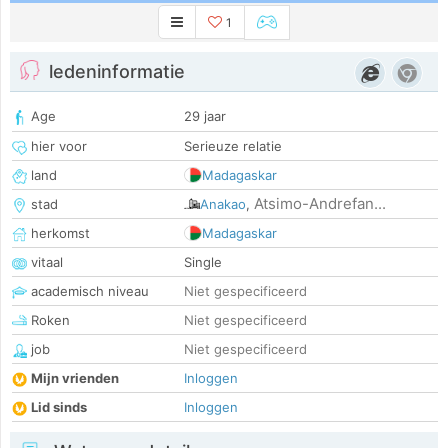
1
ledeninformatie
Age
29 jaar
hier voor
Serieuze relatie
land
Madagaskar
Atsimo-Andrefan...
stad
Anakao
,
herkomst
Madagaskar
vitaal
Single
academisch niveau
Niet gespecificeerd
Roken
Niet gespecificeerd
job
Niet gespecificeerd
Mijn vrienden
Inloggen
Lid sinds
Inloggen