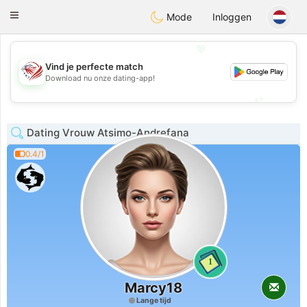
States
Dating
Toggle
Mode
Inloggen
navigation
💖
Vind je perfecte match
💖
Download nu onze dating-app!
💕
💕
Dating Vrouw Atsimo-Andrefana
0.4/1
1
Marcy18
Lange tijd