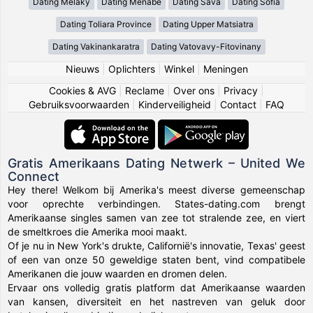
Dating Melaky
Dating Menabe
Dating Sava
Dating Sofia
Dating Toliara Province
Dating Upper Matsiatra
Dating Vakinankaratra
Dating Vatovavy-Fitovinany
Nieuws
|
Oplichters
|
Winkel
|
Meningen
Cookies & AVG
|
Reclame
|
Over ons
|
Privacy
|
Gebruiksvoorwaarden
|
Kinderveiligheid
|
Contact
|
FAQ
Gratis Amerikaans Dating Netwerk – United We
Connect
Hey there! Welkom bij Amerika's meest diverse gemeenschap
voor oprechte verbindingen. States-dating.com brengt
Amerikaanse singles samen van zee tot stralende zee, en viert
de smeltkroes die Amerika mooi maakt.
Of je nu in New York's drukte, Californië's innovatie, Texas' geest
of een van onze 50 geweldige staten bent, vind compatibele
Amerikanen die jouw waarden en dromen delen.
Ervaar ons volledig gratis platform dat Amerikaanse waarden
van kansen, diversiteit en het nastreven van geluk door