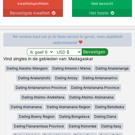
kwaliteitsprofielen
Veel bezocht
Bevestigde kwaliteit
Het beste
We werken hard om je de beste service te geven, wees alsjeblieft
ondersteunend
Vind singles in de gebieden van: Madagaskar
Dating Alaotra-Mangoro
Dating Amoron i Mania
Dating Analamanga
Dating Analanjirofo
Dating Anosy
Dating Antananarivo
Dating Antananarivo Province
Dating Antsiranana Province
Dating Atsimo-Andrefana
Dating Atsimo-Atsinanana
Dating Atsinanana
Dating Atsinanana Region
Dating Betsiboka
Dating Boeny Region
Dating Bongolava
Dating Diana
Dating Fianarantsoa Province
Dating Ihorombe
Dating Itasy