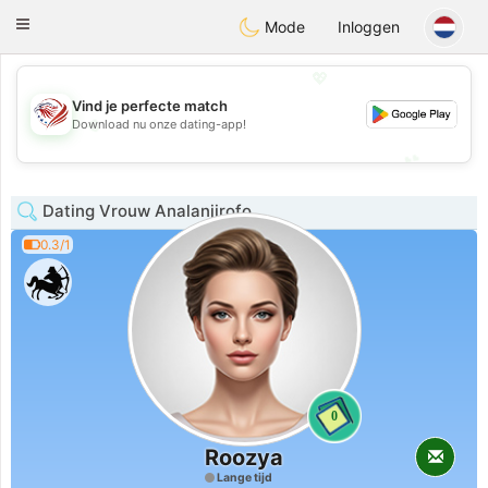
States
Dating
Toggle
Mode
Inloggen
navigation
💖
Vind je perfecte match
💖
Download nu onze dating-app!
💕
💕
Dating Vrouw Analanjirofo
0.3/1
0
Roozya
Lange tijd