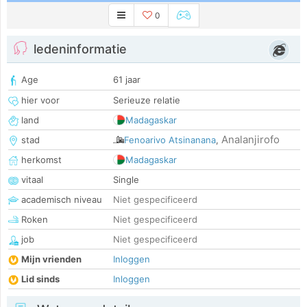
0
ledeninformatie
Age
61 jaar
hier voor
Serieuze relatie
land
Madagaskar
Analanjirofo
stad
Fenoarivo Atsinanana
,
herkomst
Madagaskar
vitaal
Single
academisch niveau
Niet gespecificeerd
Roken
Niet gespecificeerd
job
Niet gespecificeerd
Mijn vrienden
Inloggen
Lid sinds
Inloggen