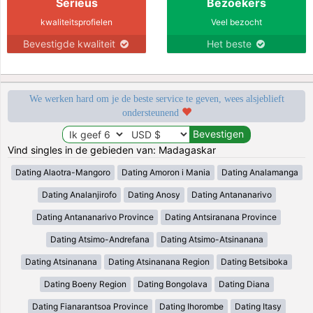
Serieus
Bezoekers
kwaliteitsprofielen
Veel bezocht
Bevestigde kwaliteit
Het beste
We werken hard om je de beste service te geven, wees alsjeblieft
ondersteunend
Vind singles in de gebieden van: Madagaskar
Dating Alaotra-Mangoro
Dating Amoron i Mania
Dating Analamanga
Dating Analanjirofo
Dating Anosy
Dating Antananarivo
Dating Antananarivo Province
Dating Antsiranana Province
Dating Atsimo-Andrefana
Dating Atsimo-Atsinanana
Dating Atsinanana
Dating Atsinanana Region
Dating Betsiboka
Dating Boeny Region
Dating Bongolava
Dating Diana
Dating Fianarantsoa Province
Dating Ihorombe
Dating Itasy