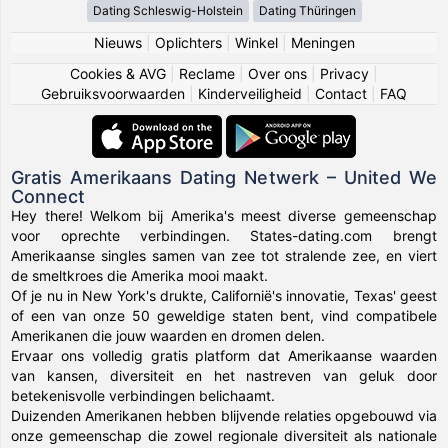
Dating Schleswig-Holstein
Dating Thüringen
Nieuws
|
Oplichters
|
Winkel
|
Meningen
Cookies & AVG
|
Reclame
|
Over ons
|
Privacy
|
Gebruiksvoorwaarden
|
Kinderveiligheid
|
Contact
|
FAQ
Gratis Amerikaans Dating Netwerk – United We
Connect
Hey there! Welkom bij Amerika's meest diverse gemeenschap
voor oprechte verbindingen. States-dating.com brengt
Amerikaanse singles samen van zee tot stralende zee, en viert
de smeltkroes die Amerika mooi maakt.
Of je nu in New York's drukte, Californië's innovatie, Texas' geest
of een van onze 50 geweldige staten bent, vind compatibele
Amerikanen die jouw waarden en dromen delen.
Ervaar ons volledig gratis platform dat Amerikaanse waarden
van kansen, diversiteit en het nastreven van geluk door
betekenisvolle verbindingen belichaamt.
Duizenden Amerikanen hebben blijvende relaties opgebouwd via
onze gemeenschap die zowel regionale diversiteit als nationale