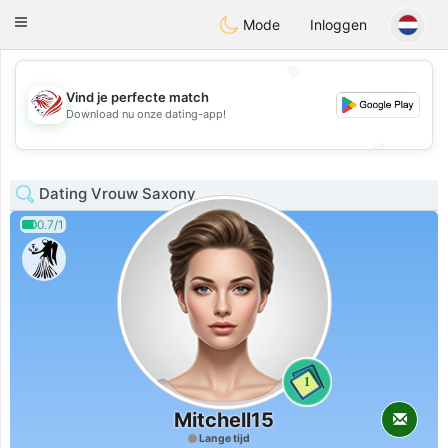
States
Dating
Toggle
Mode
Inloggen
navigation
💖
Vind je perfecte match
💖
Download nu onze dating-app!
💕
💕
Dating Vrouw Saxony
0.7/1
1
Mitchell15
Lange tijd