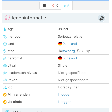
0
ledeninformatie
Age
38 jaar
hier voor
Serieuze relatie
land
Duitsland
Saxony
stad
Boxberg
,
herkomst
Duitsland
vitaal
Single
academisch niveau
Niet gespecificeerd
Roken
Niet gespecificeerd
job
Horeca / Eten
Mijn vrienden
Inloggen
Lid sinds
Inloggen