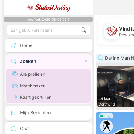
States
Dating
New York 2026-08-08 03:11
Vind j
Downloa
Home
Dating Man N
Zoeken
Alle profielen
Matchmaker
Kaart gebruiken
44 jaar
Dortmund
Mijn Berichten
0.7/1
Chat