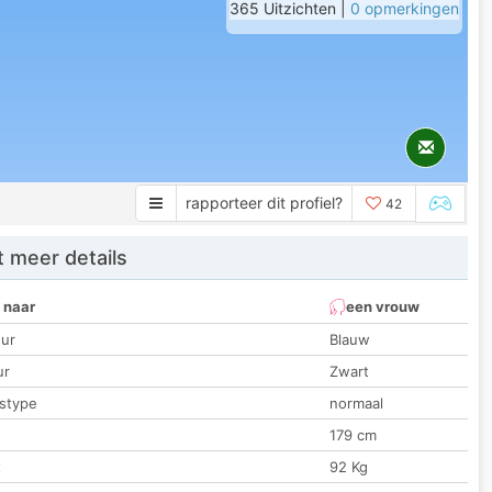
365 Uitzichten |
0 opmerkingen
rapporteer dit profiel?
42
 meer details
 naar
een vrouw
ur
Blauw
ur
Zwart
stype
normaal
179 cm
t
92 Kg