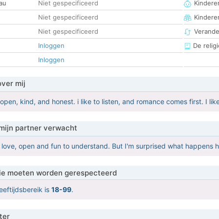
au
Niet gespecificeerd
Kinderen
Niet gespecificeerd
Kindere
Niet gespecificeerd
Verander
Inloggen
De religi
Inloggen
over mij
 open, kind, and honest. i like to listen, and romance comes first. I l
mijn partner verwacht
, love, open and fun to understand. But I'm surprised what happens 
 die moeten worden gerespecteerd
eeftijdsbereik is
18-99
.
ter