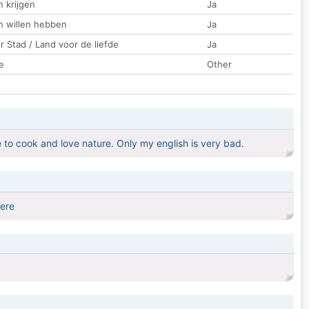
 krijgen
Ja
n willen hebben
Ja
 Stad / Land voor de liefde
Ja
e
Other
ike to cook and love nature. Only my english is very bad.
here