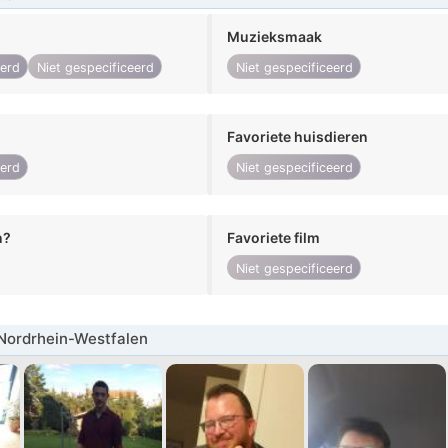
Muzieksmaak
eerd
Niet gespecificeerd
Niet gespecificeerd
Favoriete huisdieren
eerd
Niet gespecificeerd
n?
Favoriete film
Niet gespecificeerd
Nordrhein-Westfalen