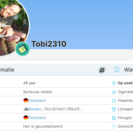
Tobi2310
3
rmatie
Wat
48 jaar
Op zoek
Serieuze relatie
Ogenkle
Duitsland
Haarkle
Nordrhein-Westf...
Minden
,
Lichaam
Duitsland
Hoogte
Het is gecompliceerd
Gewich