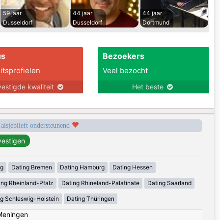
59 jaar
44 jaar
44 jaar
Dusseldorf
Dusseldorf
Dortmund
us
Bezoekers
itsprofielen
Veel bezocht
estigde kwaliteit
Het beste
 alsjeblieft ondersteunend
rg
Dating Bremen
Dating Hamburg
Dating Hessen
ing Rheinland-Pfalz
Dating Rhineland-Palatinate
Dating Saarland
g Schleswig-Holstein
Dating Thüringen
Meningen