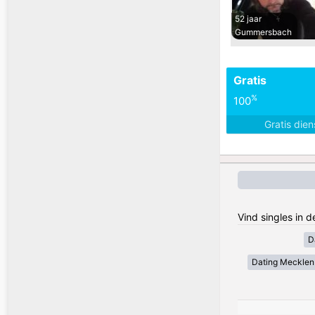
52 jaar
Gummersbach
Gratis
%
100
Gratis die
Vind singles in 
D
Dating Meckle