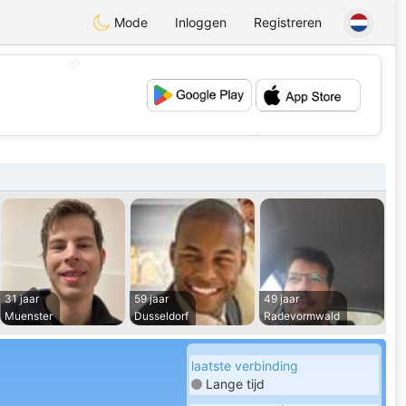
Mode
Inloggen
Registreren
💖
💕
31 jaar
59 jaar
49 jaar
Muenster
Dusseldorf
Radevormwald
laatste verbinding
Lange tijd