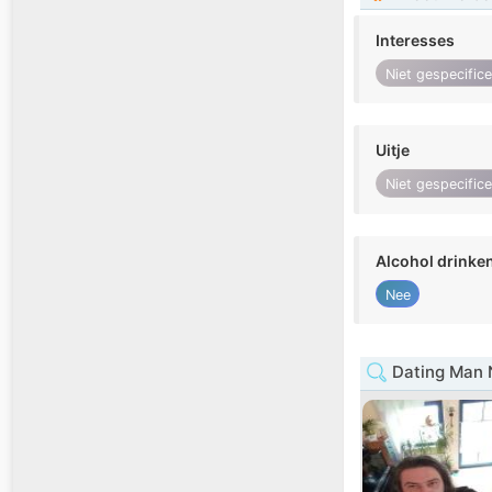
Interesses
Niet gespecific
Uitje
Niet gespecific
Alcohol drinke
Nee
Dating Man 