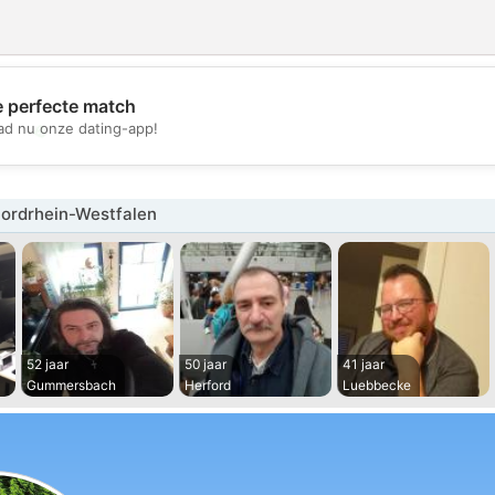
e perfecte match
💖
d nu onze dating-app!
💕
ordrhein-Westfalen
52 jaar
50 jaar
41 jaar
Gummersbach
Herford
Luebbecke