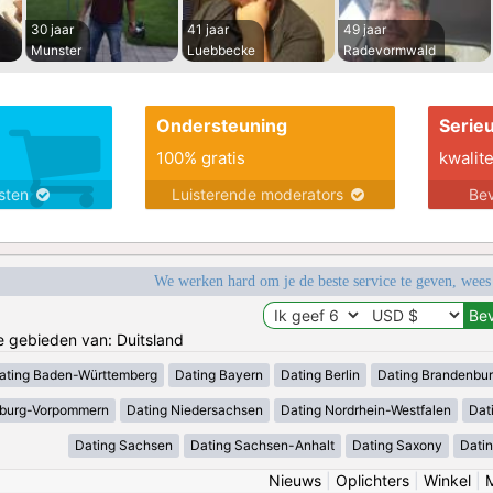
30 jaar
41 jaar
49 jaar
Munster
Luebbecke
Radevormwald
Ondersteuning
Serie
100% gratis
kwalite
nsten
Luisterende moderators
Bev
We werken hard om je de beste service te geven, wees
de gebieden van: Duitsland
ating Baden-Württemberg
Dating Bayern
Dating Berlin
Dating Brandenbu
nburg-Vorpommern
Dating Niedersachsen
Dating Nordrhein-Westfalen
Dat
Dating Sachsen
Dating Sachsen-Anhalt
Dating Saxony
Datin
Nieuws
|
Oplichters
|
Winkel
|