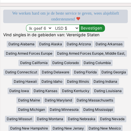
We werken hard om je de beste service te geven, wees alsjeblieft
ondersteunend
Vind singles in de gebieden van: Verenigde Staten
Dating Alabama
Dating Alaska
Dating Arizona
Dating Arkansas
Dating Armed Forces Europe
Dating Armed Forces Europe, Middle East,
Dating California
Dating Colorado
Dating Columbia
Dating Connecticut
Dating Delaware
Dating Florida
Dating Georgia
Dating Hawaii
Dating Idaho
Dating Illinois
Dating Indiana
Dating Iowa
Dating Kansas
Dating Kentucky
Dating Louisiana
Dating Maine
Dating Maryland
Dating Massachusetts
Dating Michigan
Dating Minnesota
Dating Mississippi
Dating Missouri
Dating Montana
Dating Nebraska
Dating Nevada
Dating New Hampshire
Dating New Jersey
Dating New Mexico