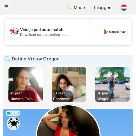
States
Dating
Toggle
Mode
Inloggen
navigation
💖
Vind je perfecte match
💖
Download nu onze dating-app!
💕
💕
Dating Vrouw Oregon
42 jaar
31 jaar
36 jaar
Klamath Falls
Boardman
Slinger
0.6/1