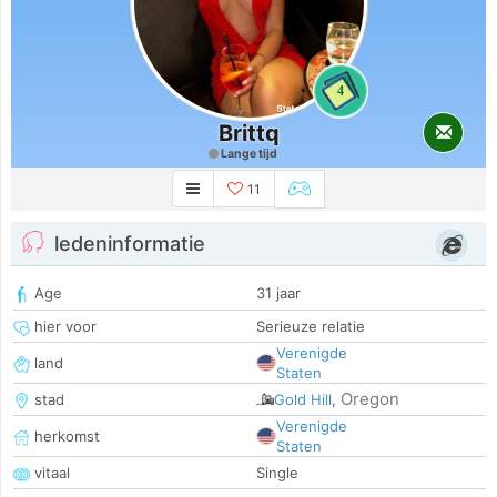
4
Brittq
Lange tijd
11
ledeninformatie
Age
31 jaar
hier voor
Serieuze relatie
Verenigde
land
Staten
Oregon
stad
Gold Hill
,
Verenigde
herkomst
Staten
vitaal
Single