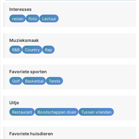
Interesses
reizen
Foto
Lectuur
Muzieksmaak
R&B
Country
Rap
Favoriete sporten
Golf
Basketbal
Tennis
Uitje
Restaurant
Boodschappen doen
Tussen vrienden
Favoriete huisdieren