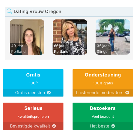
Dating Vrouw Oregon
49 jaar
66 jaar
36 jaar
Portland
Portland
Slinger
Gratis
Ondersteuning
%
100
100% gratis
Gratis diensten
Luisterende moderators
Serieus
Bezoekers
kwaliteitsprofielen
Veel bezocht
Bevestigde kwaliteit
Het beste