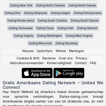
Dating New York
Dating North Carolina
Dating North Dakota
Dating Ohio
Dating Oklahoma
Dating Oregon
Dating Pennsylvania
Dating Rhode Island
Dating South Carolina
Dating South Dakota
Dating Tennessee
Dating Texas
Dating Utah
Dating Vermont
Dating Virginia
Dating Washington
Dating West Virginia
Dating Wisconsin
Dating Wyoming
Nieuws
|
Oplichters
|
Winkel
|
Meningen
Cookies & AVG
|
Reclame
|
Over ons
|
Privacy
|
Gebruiksvoorwaarden
|
Kinderveiligheid
|
Contact
|
FAQ
Gratis Amerikaans Dating Netwerk – United We
Connect
Hey there! Welkom bij Amerika's meest diverse gemeenschap
voor oprechte verbindingen. States-dating.com brengt
Amerikaanse singles samen van zee tot stralende zee, en viert
de smeltkroes die Amerika mooi maakt.