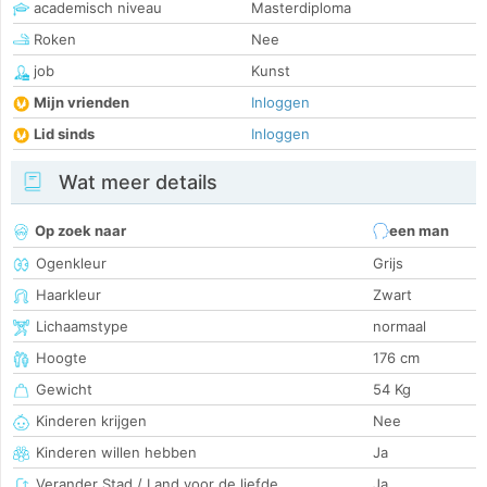
academisch niveau
Masterdiploma
Roken
Nee
job
Kunst
Mijn vrienden
Inloggen
Lid sinds
Inloggen
Wat meer details
Op zoek naar
een man
Ogenkleur
Grijs
Haarkleur
Zwart
Lichaamstype
normaal
Hoogte
176 cm
Gewicht
54 Kg
Kinderen krijgen
Nee
Kinderen willen hebben
Ja
Verander Stad / Land voor de liefde
Ja