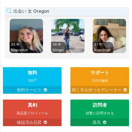
出会い 女 Oregon
35 年
36 年
31 年
Beaverton
Slinger
Boardman
無料
サポート
%
100
100%無料
無料サービス
聞く耳を持つモデレーター
真剣
訪問者
高品質プロフィール
頻繁に訪問される
確認済み品質
最高