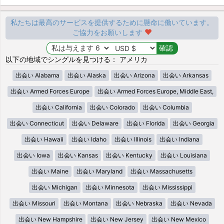
私たちは最高のサービスを提供するために懸命に働いています。
ご協力をお願いします
以下の地域でシングルを見つける： アメリカ
出会い Alabama
出会い Alaska
出会い Arizona
出会い Arkansas
出会い Armed Forces Europe
出会い Armed Forces Europe, Middle East,
出会い California
出会い Colorado
出会い Columbia
出会い Connecticut
出会い Delaware
出会い Florida
出会い Georgia
出会い Hawaii
出会い Idaho
出会い Illinois
出会い Indiana
出会い Iowa
出会い Kansas
出会い Kentucky
出会い Louisiana
出会い Maine
出会い Maryland
出会い Massachusetts
出会い Michigan
出会い Minnesota
出会い Mississippi
出会い Missouri
出会い Montana
出会い Nebraska
出会い Nevada
出会い New Hampshire
出会い New Jersey
出会い New Mexico