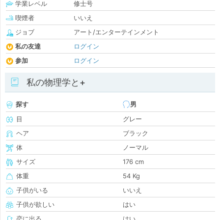
学業レベル
修士号
喫煙者
いいえ
ジョブ
アート/エンターテインメント
私の友達
ログイン
参加
ログイン
私の物理学と+
探す
男
目
グレー
ヘア
ブラック
体
ノーマル
サイズ
176 cm
体重
54 Kg
子供がいる
いいえ
子供が欲しい
はい
恋に出る
はい