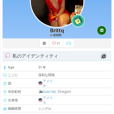
4
Brittq
長時間
11
私のアイデンティティ
Age
31 年
ここに
深刻な関係
アメリ
国
カ
Oregon
市区町村
Gold Hill
,
アメリ
出身地
カ
婚姻状態
シングル