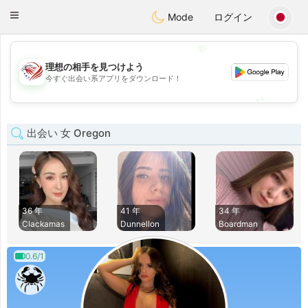
States
Dating
Toggle
Mode
ログイン
navigation
💖
理想の相手を見つけよう
💖
今すぐ出会い系アプリをダウンロード！
💕
💕
出会い 女 Oregon
36 年
41 年
34 年
Clackamas
Dunnellon
Boardman
0.6/1