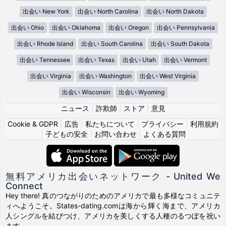
出会い New York
出会い North Carolina
出会い North Dakota
出会い Ohio
出会い Oklahoma
出会い Oregon
出会い Pennsylvania
出会い Rhode Island
出会い South Carolina
出会い South Dakota
出会い Tennessee
出会い Texas
出会い Utah
出会い Vermont
出会い Virginia
出会い Washington
出会い West Virginia
出会い Wisconsin
出会い Wyoming
ニュース
|
詐欺師
|
ストア
|
意見
Cookie & GDPR
|
広告
|
私たちについて
|
プライバシー
|
利用規約
|
子どもの安全
|
お問い合わせ
|
よくある質問
無料アメリカ出会いネットワーク - United We
Connect
Hey there! 真のつながりのためのアメリカで最も多様なコミュニテ
ィへようこそ。States-dating.comは海から輝く海まで、アメリカ
人シングルを結びつけ、アメリカを美しくする人種のるつぼを祝い
ます。