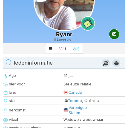
3
Ryanr
Lange tijd
1
ledeninformatie
Age
61 jaar
hier voor
Serieuze relatie
land
Canada
Ontario
stad
Toronto
,
Verenigde
herkomst
Staten
vitaal
Weduwe / weduwnaar
academisch niveau
Ingenieur