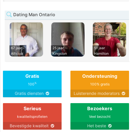
Dating Man Ontario
67 jaar
25 jaar
51 jaar
Alliston
Kingston
Hamilton
Gratis
Ondersteuning
%
100
100% gratis
Gratis diensten
Luisterende moderators
Serieus
Bezoekers
kwaliteitsprofielen
Veel bezocht
Bevestigde kwaliteit
Het beste