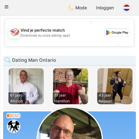
States
Dating
Toggle
Mode
Inloggen
navigation
💖
Vind je perfecte match
💖
Download nu onze dating-app!
💕
💕
Dating Man Ontario
67 jaar
51 jaar
43 jaar
Alliston
Hamilton
Nepean
0.5/1