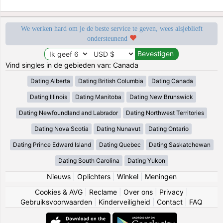
We werken hard om je de beste service te geven, wees alsjeblieft
ondersteunend
Vind singles in de gebieden van: Canada
Dating Alberta
Dating British Columbia
Dating Canada
Dating Illinois
Dating Manitoba
Dating New Brunswick
Dating Newfoundland and Labrador
Dating Northwest Territories
Dating Nova Scotia
Dating Nunavut
Dating Ontario
Dating Prince Edward Island
Dating Quebec
Dating Saskatchewan
Dating South Carolina
Dating Yukon
Nieuws
|
Oplichters
|
Winkel
|
Meningen
Cookies & AVG
|
Reclame
|
Over ons
|
Privacy
|
Gebruiksvoorwaarden
|
Kinderveiligheid
|
Contact
|
FAQ