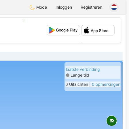
Mode
Inloggen
Registreren
💖
💕
laatste verbinding
Lange tijd
6 Uitzichten |
0 opmerkingen