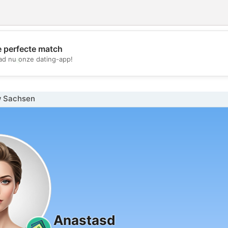
e perfecte match
💖
d nu onze dating-app!
💕
w Sachsen
Anastasd