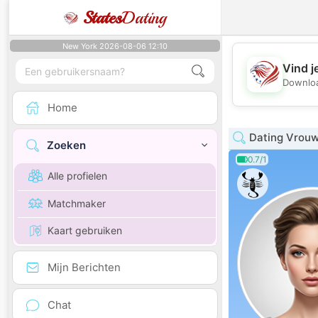
States
Dating
New York 2026-08-06 12:10
Vind j
Downloa
Home
Dating Vrou
Zoeken
0.7/1
Alle profielen
Matchmaker
Kaart gebruiken
Mijn Berichten
Chat