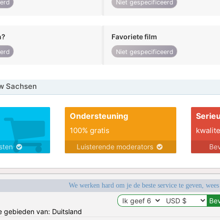
eerd
Niet gespecificeerd
n?
Favoriete film
eerd
Niet gespecificeerd
w Sachsen
Ondersteuning
Serie
100% gratis
kwalite
nsten
Luisterende moderators
Bev
We werken hard om je de beste service te geven, wees
de gebieden van: Duitsland