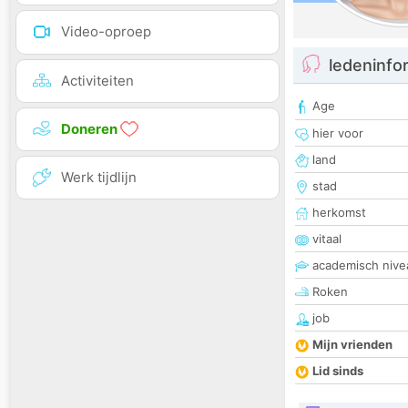
Video-oproep
ledeninfo
Activiteiten
Age
Doneren
hier voor
land
Werk tijdlijn
stad
herkomst
vitaal
academisch nive
Roken
job
Mijn vrienden
Lid sinds