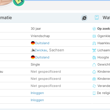
0
rmatie
Wat
30 jaar
Op zoek
Vriendschap
Ogenkle
Duitsland
Haarkle
Sachsen
Zwickau
,
Lichaam
Duitsland
Hoogte
Single
Gewich
au
Niet gespecificeerd
Kinderen
Niet gespecificeerd
Kindere
Niet gespecificeerd
Verander
Inloggen
De religi
Inloggen