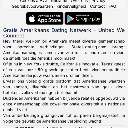
Cookies & AVG
|
Reclame
|
Over ons
|
Privacy
|
Gebruiksvoorwaarden
|
Kinderveiligheid
|
Contact
|
FAQ
Gratis Amerikaans Dating Netwerk – United We
Connect
Hey there! Welkom bij Amerika's meest diverse gemeenschap
voor oprechte verbindingen. States-dating.com brengt
Amerikaanse singles samen van zee tot stralende zee, en viert
de smeltkroes die Amerika mooi maakt.
Of je nu in New York's drukte, Californië's innovatie, Texas' geest
of een van onze 50 geweldige staten bent, vind compatibele
Amerikanen die jouw waarden en dromen delen.
Ervaar ons volledig gratis platform dat Amerikaanse waarden
van kansen, diversiteit en het nastreven van geluk door
betekenisvolle verbindingen belichaamt.
Duizenden Amerikanen hebben blijvende relaties opgebouwd via
onze gemeenschap die zowel regionale diversiteit als nationale
eenheid viert.
Van amberkleurige graangolven tot purperen bergmajesteit, je
volgende geweldige Amerikaanse verbinding wacht!