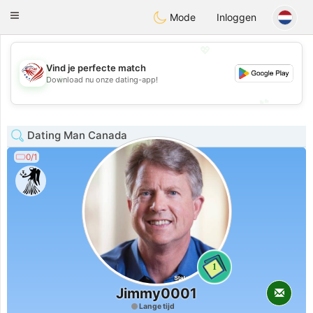
States
Dating
Toggle
Mode
Inloggen
navigation
💖
Vind je perfecte match
💖
Download nu onze dating-app!
💕
💕
Dating Man Canada
0/1
1
Jimmy0001
Lange tijd