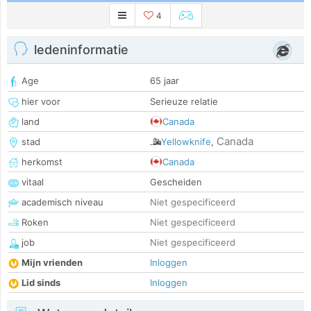
4
ledeninformatie
Age
65 jaar
hier voor
Serieuze relatie
land
Canada
Canada
stad
Yellowknife
,
herkomst
Canada
vitaal
Gescheiden
academisch niveau
Niet gespecificeerd
Roken
Niet gespecificeerd
job
Niet gespecificeerd
Mijn vrienden
Inloggen
Lid sinds
Inloggen