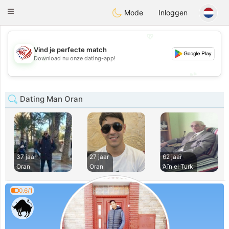
States
Dating
Toggle
Mode
Inloggen
navigation
💖
Vind je perfecte match
💖
Download nu onze dating-app!
💕
💕
Dating Man Oran
37 jaar
27 jaar
62 jaar
Oran
Oran
’Aïn el Turk
0.6/1