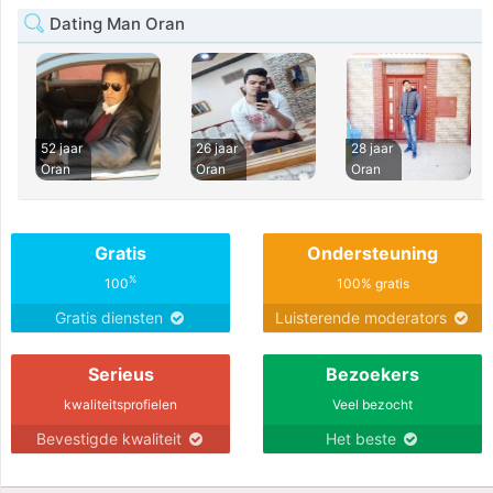
Dating Man Oran
52 jaar
26 jaar
28 jaar
Oran
Oran
Oran
Gratis
Ondersteuning
%
100
100% gratis
Gratis diensten
Luisterende moderators
Serieus
Bezoekers
kwaliteitsprofielen
Veel bezocht
Bevestigde kwaliteit
Het beste