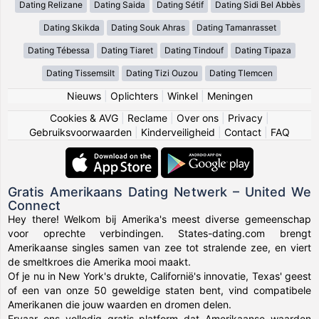
Dating Relizane
Dating Saida
Dating Sétif
Dating Sidi Bel Abbès
Dating Skikda
Dating Souk Ahras
Dating Tamanrasset
Dating Tébessa
Dating Tiaret
Dating Tindouf
Dating Tipaza
Dating Tissemsilt
Dating Tizi Ouzou
Dating Tlemcen
Nieuws
|
Oplichters
|
Winkel
|
Meningen
Cookies & AVG
|
Reclame
|
Over ons
|
Privacy
|
Gebruiksvoorwaarden
|
Kinderveiligheid
|
Contact
|
FAQ
Gratis Amerikaans Dating Netwerk – United We
Connect
Hey there! Welkom bij Amerika's meest diverse gemeenschap
voor oprechte verbindingen. States-dating.com brengt
Amerikaanse singles samen van zee tot stralende zee, en viert
de smeltkroes die Amerika mooi maakt.
Of je nu in New York's drukte, Californië's innovatie, Texas' geest
of een van onze 50 geweldige staten bent, vind compatibele
Amerikanen die jouw waarden en dromen delen.
Ervaar ons volledig gratis platform dat Amerikaanse waarden