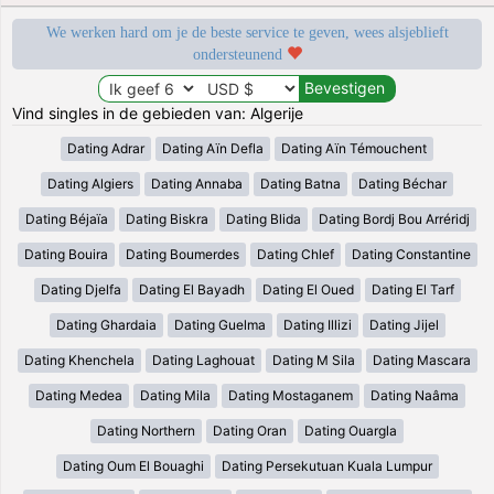
We werken hard om je de beste service te geven, wees alsjeblieft
ondersteunend
Vind singles in de gebieden van: Algerije
Dating Adrar
Dating Aïn Defla
Dating Aïn Témouchent
Dating Algiers
Dating Annaba
Dating Batna
Dating Béchar
Dating Béjaïa
Dating Biskra
Dating Blida
Dating Bordj Bou Arréridj
Dating Bouira
Dating Boumerdes
Dating Chlef
Dating Constantine
Dating Djelfa
Dating El Bayadh
Dating El Oued
Dating El Tarf
Dating Ghardaia
Dating Guelma
Dating Illizi
Dating Jijel
Dating Khenchela
Dating Laghouat
Dating M Sila
Dating Mascara
Dating Medea
Dating Mila
Dating Mostaganem
Dating Naâma
Dating Northern
Dating Oran
Dating Ouargla
Dating Oum El Bouaghi
Dating Persekutuan Kuala Lumpur