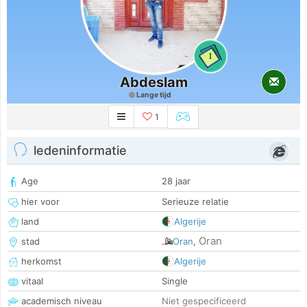
1
Abdeslam
Lange tijd
1
ledeninformatie
Age
28 jaar
hier voor
Serieuze relatie
land
Algerije
Oran
stad
Oran
,
herkomst
Algerije
vitaal
Single
academisch niveau
Niet gespecificeerd