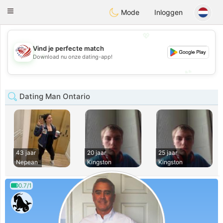
States
Dating
Toggle
Mode
Inloggen
navigation
💖
Vind je perfecte match
💖
Download nu onze dating-app!
💕
💕
Dating Man Ontario
43 jaar
20 jaar
25 jaar
Nepean
Kingston
Kingston
0.7/1