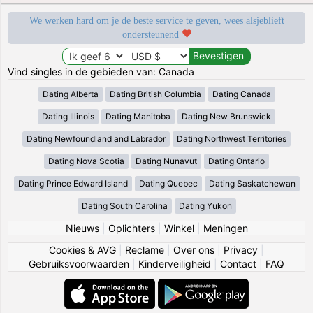
We werken hard om je de beste service te geven, wees alsjeblieft
ondersteunend
Vind singles in de gebieden van: Canada
Dating Alberta
Dating British Columbia
Dating Canada
Dating Illinois
Dating Manitoba
Dating New Brunswick
Dating Newfoundland and Labrador
Dating Northwest Territories
Dating Nova Scotia
Dating Nunavut
Dating Ontario
Dating Prince Edward Island
Dating Quebec
Dating Saskatchewan
Dating South Carolina
Dating Yukon
Nieuws
|
Oplichters
|
Winkel
|
Meningen
Cookies & AVG
|
Reclame
|
Over ons
|
Privacy
|
Gebruiksvoorwaarden
|
Kinderveiligheid
|
Contact
|
FAQ