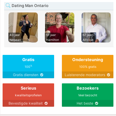
Dating Man Ontario
43 jaar
51 jaar
67 jaar
Nepean
Hamilton
Alliston
Gratis
Ondersteuning
%
100
100% gratis
Gratis diensten
Luisterende moderators
Serieus
Bezoekers
kwaliteitsprofielen
Veel bezocht
Bevestigde kwaliteit
Het beste