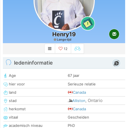
1
Henry19
Lange tijd
12
ledeninformatie
Age
67 jaar
hier voor
Serieuze relatie
land
Canada
Ontario
stad
Alliston
,
herkomst
Canada
vitaal
Gescheiden
academisch niveau
PhD