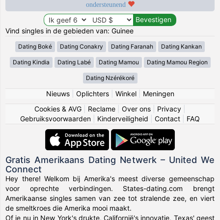
ondersteunend
Vind singles in de gebieden van: Guinee
Dating Boké
Dating Conakry
Dating Faranah
Dating Kankan
Dating Kindia
Dating Labé
Dating Mamou
Dating Mamou Region
Dating Nzérékoré
Nieuws
|
Oplichters
|
Winkel
|
Meningen
Cookies & AVG
|
Reclame
|
Over ons
|
Privacy
|
Gebruiksvoorwaarden
|
Kinderveiligheid
|
Contact
|
FAQ
Gratis Amerikaans Dating Netwerk – United We
Connect
Hey there! Welkom bij Amerika's meest diverse gemeenschap
voor oprechte verbindingen. States-dating.com brengt
Amerikaanse singles samen van zee tot stralende zee, en viert
de smeltkroes die Amerika mooi maakt.
Of je nu in New York's drukte, Californië's innovatie, Texas' geest