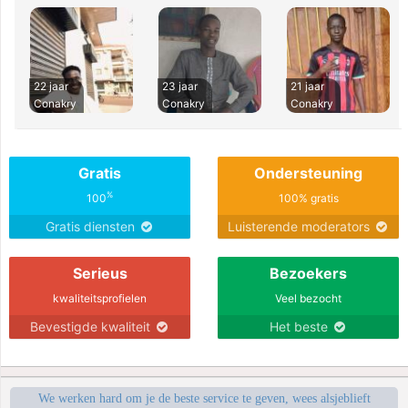
22 jaar
23 jaar
21 jaar
Conakry
Conakry
Conakry
Gratis
Ondersteuning
%
100
100% gratis
Gratis diensten
Luisterende moderators
Serieus
Bezoekers
kwaliteitsprofielen
Veel bezocht
Bevestigde kwaliteit
Het beste
We werken hard om je de beste service te geven, wees alsjeblieft