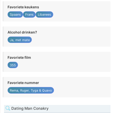
Favoriete keukens
Spaans
Frans
Libanees
Alcohol drinken?
Ja, met mate
Favoriete film
355
Favoriete nummer
Rema, Ruger, Tyga & Quavo
Dating Man Conakry