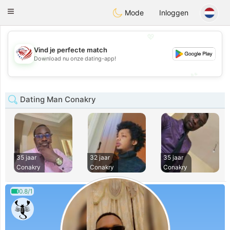
States
Dating
Toggle
Mode
Inloggen
navigation
💖
Vind je perfecte match
💖
Download nu onze dating-app!
💕
💕
Dating Man Conakry
35 jaar
32 jaar
35 jaar
Conakry
Conakry
Conakry
0.8/1