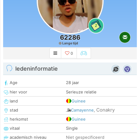
2
62286
Lange tijd
0
ledeninformatie
Age
28 jaar
hier voor
Serieuze relatie
land
Guinee
Conakry
stad
Camayenne
,
herkomst
Guinee
vitaal
Single
academisch niveau
Niet gespecificeerd