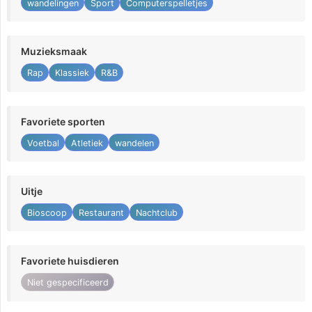
wandelingen
Sport
Computerspelletjes
Muzieksmaak
Rap
Klassiek
R&B
Favoriete sporten
Voetbal
Atletiek
wandelen
Uitje
Bioscoop
Restaurant
Nachtclub
Favoriete huisdieren
Niet gespecificeerd