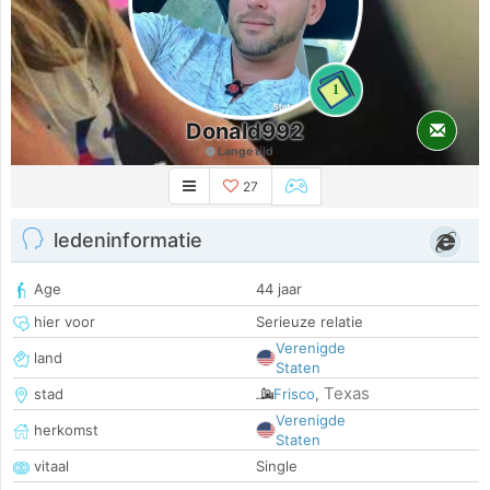
1
Donald992
Lange tijd
27
ledeninformatie
Age
44 jaar
hier voor
Serieuze relatie
Verenigde
land
Staten
Texas
stad
Frisco
,
Verenigde
herkomst
Staten
vitaal
Single