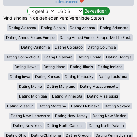
ondersteunend
Vind singles in de gebieden van: Verenigde Staten
Dating Alabama
Dating Alaska
Dating Arizona
Dating Arkansas
Dating Armed Forces Europe
Dating Armed Forces Europe, Middle East,
Dating California
Dating Colorado
Dating Columbia
Dating Connecticut
Dating Delaware
Dating Florida
Dating Georgia
Dating Hawaii
Dating Idaho
Dating Illinois
Dating Indiana
Dating Iowa
Dating Kansas
Dating Kentucky
Dating Louisiana
Dating Maine
Dating Maryland
Dating Massachusetts
Dating Michigan
Dating Minnesota
Dating Mississippi
Dating Missouri
Dating Montana
Dating Nebraska
Dating Nevada
Dating New Hampshire
Dating New Jersey
Dating New Mexico
Dating New York
Dating North Carolina
Dating North Dakota
Dating Ohio
Dating Oklahoma
Dating Oregon
Dating Pennsylvania