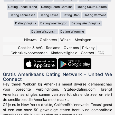
Dating Rhode Island
Dating South Carolina
Dating South Dakota
Dating Tennessee
Dating Texas
Dating Utah
Dating Vermont
Dating Virginia
Dating Washington
Dating West Virginia
Dating Wisconsin
Dating Wyoming
Nieuws
|
Oplichters
|
Winkel
|
Meningen
Cookies & AVG
|
Reclame
|
Over ons
|
Privacy
|
Gebruiksvoorwaarden
|
Kinderveiligheid
|
Contact
|
FAQ
Gratis Amerikaans Dating Netwerk – United We
Connect
Hey there! Welkom bij Amerika's meest diverse gemeenschap
voor oprechte verbindingen. States-dating.com brengt
Amerikaanse singles samen van zee tot stralende zee, en viert
de smeltkroes die Amerika mooi maakt.
Of je nu in New York's drukte, Californië's innovatie, Texas' geest
of een van onze 50 geweldige staten bent, vind compatibele
Amerikanen die jouw waarden en dromen delen.