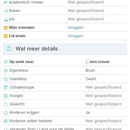
academisch niveau
Niet gespecificeerd
Roken
Niet gespecificeerd
job
Niet gespecificeerd
Mijn vrienden
Inloggen
Lid sinds
Inloggen
Wat meer details
Op zoek naar
een vrouw
Ogenkleur
Bruin
Haarkleur
Zwart
Lichaamstype
Niet gespecificeerd
Hoogte
Niet gespecificeerd
Gewicht
Niet gespecificeerd
Kinderen krijgen
Ja
Kinderen willen hebben
Niet gespecificeerd
Verander Stad / Land voor de liefde
Niet gespecificeerd