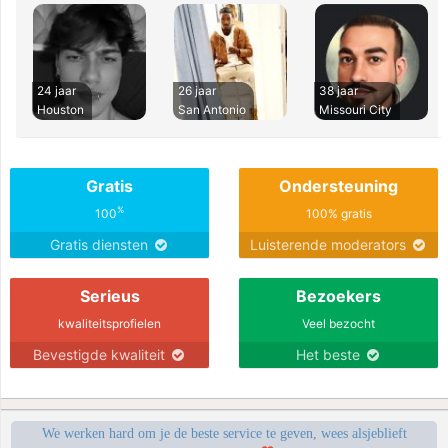
24 jaar
26 jaar
38 jaar
Houston
San Antonio
Missouri City
Gratis
Ondersteuning
%
100
100% gratis
Gratis diensten
Luisterende moderators
Serieus
Bezoekers
kwaliteitsprofielen
Veel bezocht
Bevestigde kwaliteit
Het beste
We werken hard om je de beste service te geven, wees alsjeblieft