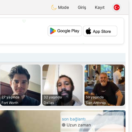
Mode
Giriş
Kayıt
💖
💕
27 yaşında
32 yaşında
59 yaşında
Fort Worth
Dallas
San Antonio
son bağlantı
Uzun zaman