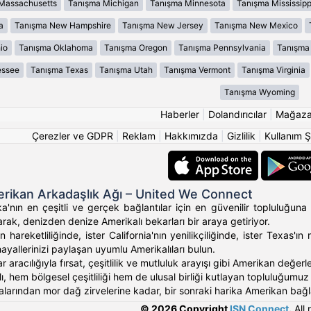
Massachusetts
Tanışma Michigan
Tanışma Minnesota
Tanışma Mississipp
a
Tanışma New Hampshire
Tanışma New Jersey
Tanışma New Mexico
io
Tanışma Oklahoma
Tanışma Oregon
Tanışma Pennsylvania
Tanışma 
essee
Tanışma Texas
Tanışma Utah
Tanışma Vermont
Tanışma Virginia
Tanışma Wyoming
Haberler
|
Dolandırıcılar
|
Mağaz
Çerezler ve GDPR
|
Reklam
|
Hakkımızda
|
Gizlilik
|
Kullanım Ş
rikan Arkadaşlık Ağı – United We Connect
'nın en çeşitli ve gerçek bağlantılar için en güvenilir topluluğuna 
rak, denizden denize Amerikalı bekarları bir araya getiriyor.
 hareketliliğinde, ister California'nın yenilikçiliğinde, ister Texas
hayallerinizi paylaşan uyumlu Amerikalıları bulun.
ar aracılığıyla fırsat, çeşitlilik ve mutluluk arayışı gibi Amerikan değ
, hem bölgesel çeşitliliği hem de ulusal birliği kutlayan topluluğumuz ara
alarından mor dağ zirvelerine kadar, bir sonraki harika Amerikan bağlan
© 2026 Copyright
ISN Connect
.
All 