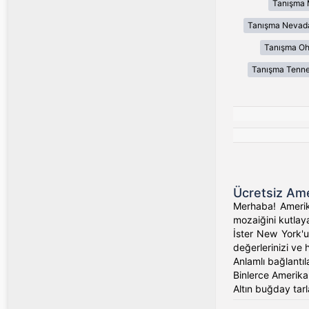
Tanışma 
Tanışma Nevad
Tanışma Oh
Tanışma Tenn
Ücretsiz Ame
Merhaba! Amerika
mozaiğini kutlaya
İster New York'un
değerlerinizi ve 
Anlamlı bağlantıl
Binlerce Amerikalı
Altın buğday tarl