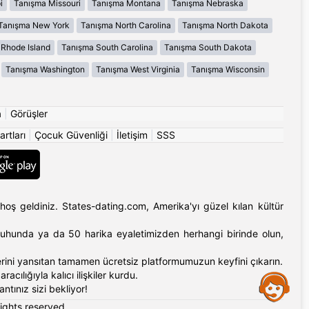
i
Tanışma Missouri
Tanışma Montana
Tanışma Nebraska
Tanışma New York
Tanışma North Carolina
Tanışma North Dakota
Rhode Island
Tanışma South Carolina
Tanışma South Dakota
Tanışma Washington
Tanışma West Virginia
Tanışma Wisconsin
a
|
Görüşler
artları
|
Çocuk Güvenliği
|
İletişim
|
SSS
hoş geldiniz. States-dating.com, Amerika'yı güzel kılan kültür
'ın ruhunda ya da 50 harika eyaletimizden herhangi birinde olun,
erlerini yansıtan tamamen ücretsiz platformumuzun keyfini çıkarın.
cılığıyla kalıcı ilişkiler kurdu.
Assistance
tınız sizi bekliyor!
rights reserved.