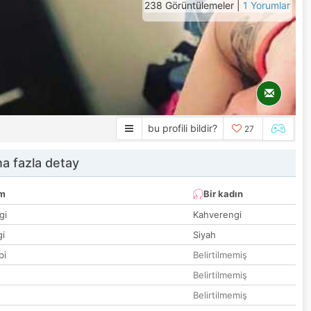
238 Görüntülemeler |
1 Yorumlar
bu profili bildir?
27
a fazla detay
um
Bir kadın
gi
Kahverengi
gi
Siyah
pi
Belirtilmemiş
Belirtilmemiş
Belirtilmemiş