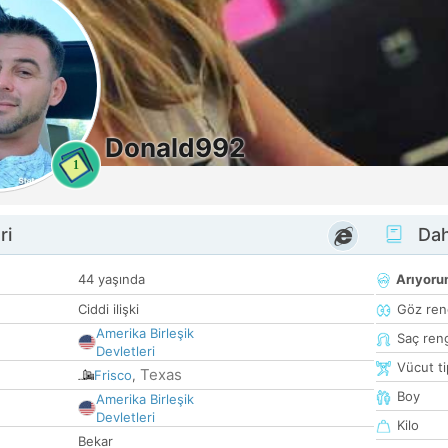
Donald992
1
ri
Dah
44 yaşında
Arıyor
Ciddi ilişki
Göz ren
Amerika Birleşik
Saç ren
Devletleri
Vücut ti
Texas
Frisco
,
Boy
Amerika Birleşik
Devletleri
Kilo
Bekar