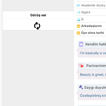
Akademik düzey
Sigara
Görüş ver
İş
Arkadaşlarım
Üye olma tarihi
Kendim hak
I'm basically a v
Partnerimin
Beauty is great, 
Saygı duyulm
Özelleştirilmiş kr