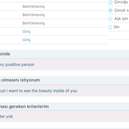
Çocuğu 
Belirtilmemiş
Çocuk sa
Belirtilmemiş
Aşk için
Belirtilmemiş
Din
Giriş
Giriş
kında
ery positive person
 olmasını istiyorum
but i want to see the beauty inside of you
ası gereken kriterlerim
iter yok