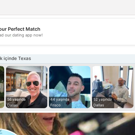
our Perfect Match
💖
d our dating app now!
💕
k içinde Texas
56 yaşında
44 yaşında
52 yaşında
Dallas
Frisco
Dallas