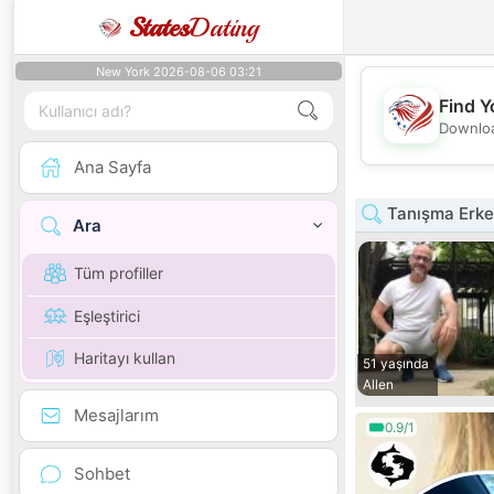
States
Dating
New York 2026-08-06 03:21
Find Y
Downloa
Ana Sayfa
Tanışma Erke
Ara
Tüm profiller
Eşleştirici
Haritayı kullan
51 yaşında
Allen
Mesajlarım
0.9/1
Sohbet