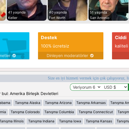
41 yaşında
40 yaşında
51 yaşında
Keller
Fort Worth
San Antonio
Destek
Ciddi
100% ücretsiz
kaliteli
metler
Dinleyen moderatörler
Size en iyi hizmeti vermek için çok çalışıyoruz, l
bul: Amerika Birleşik Devletleri
labama
Tanışma Alaska
Tanışma Arizona
Tanışma Arkansas
Tanışma Ar
rnia
Tanışma Colorado
Tanışma Columbia
Tanışma Connecticut
Tanışm
Tanışma Illinois
Tanışma Indiana
Tanışma Iowa
Tanışma Kansas
Tanışm