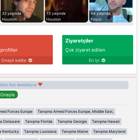
32 yaşında
73 yaşında
44 yaşında
Houston
Houston
Frisco
Ziyaretçiler
 profiller
Çok ziyaret edilen
Onaylı kalite
En iyi
ütfen bizi destekleyin
med Forces Europe
Tanışma Armed Forces Europe, Middle East,
a Delaware
Tanışma Florida
Tanışma Georgia
Tanışma Hawaii
a Kentucky
Tanışma Louisiana
Tanışma Maine
Tanışma Maryland