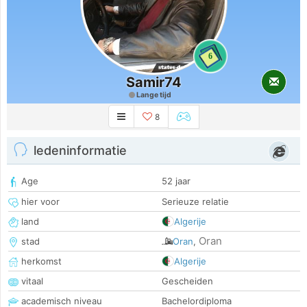
6
Samir74
Lange tijd
8
ledeninformatie
Age
52 jaar
hier voor
Serieuze relatie
land
Algerije
Oran
stad
Oran
,
herkomst
Algerije
vitaal
Gescheiden
academisch niveau
Bachelordiploma