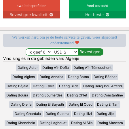
kwaliteitsprofielen
Veel bezocht
Bevestigde kwaliteit
Het beste
We werken hard om je de beste service te geven, wees alsjeblieft
ondersteunend
Vind singles in de gebieden van: Algerije
Dating Adrar
Dating Aïn Defla
Dating Aïn Témouchent
Dating Algiers
Dating Annaba
Dating Batna
Dating Béchar
Dating Béjaïa
Dating Biskra
Dating Blida
Dating Bordj Bou Arréridj
Dating Bouira
Dating Boumerdes
Dating Chlef
Dating Constantine
Dating Djelfa
Dating El Bayadh
Dating El Oued
Dating El Tarf
Dating Ghardaia
Dating Guelma
Dating Illizi
Dating Jijel
Dating Khenchela
Dating Laghouat
Dating M Sila
Dating Mascara