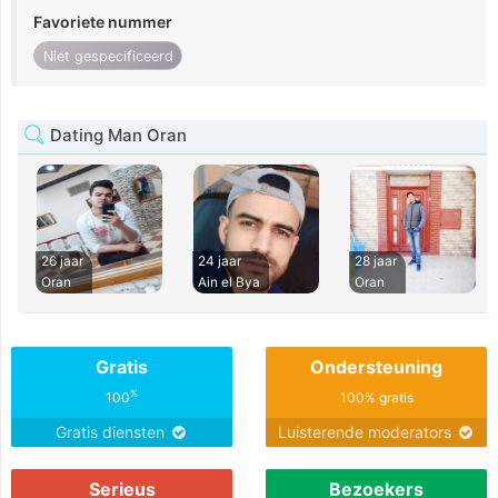
Favoriete nummer
Niet gespecificeerd
Dating Man Oran
26 jaar
24 jaar
28 jaar
Oran
Ain el Bya
Oran
Gratis
Ondersteuning
%
100
100% gratis
Gratis diensten
Luisterende moderators
Serieus
Bezoekers