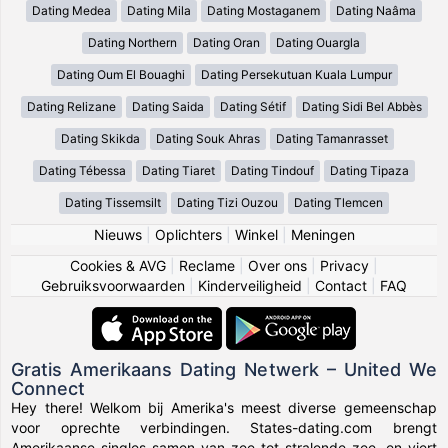
Dating Medea
Dating Mila
Dating Mostaganem
Dating Naâma
Dating Northern
Dating Oran
Dating Ouargla
Dating Oum El Bouaghi
Dating Persekutuan Kuala Lumpur
Dating Relizane
Dating Saida
Dating Sétif
Dating Sidi Bel Abbès
Dating Skikda
Dating Souk Ahras
Dating Tamanrasset
Dating Tébessa
Dating Tiaret
Dating Tindouf
Dating Tipaza
Dating Tissemsilt
Dating Tizi Ouzou
Dating Tlemcen
Nieuws
|
Oplichters
|
Winkel
|
Meningen
Cookies & AVG
|
Reclame
|
Over ons
|
Privacy
|
Gebruiksvoorwaarden
|
Kinderveiligheid
|
Contact
|
FAQ
Gratis Amerikaans Dating Netwerk – United We
Connect
Hey there! Welkom bij Amerika's meest diverse gemeenschap
voor oprechte verbindingen. States-dating.com brengt
Amerikaanse singles samen van zee tot stralende zee, en viert