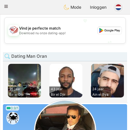
States
Dating
Toggle
Mode
Inloggen
navigation
💖
Vind je perfecte match
💖
Download nu onze dating-app!
💕
💕
Dating Man Oran
25 jaar
43 jaar
24 jaar
Bir el Djir
Bir el Djir
Ain el Bya
0.9/1