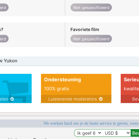
eerd
Niet gespecificeerd
n?
Favoriete film
eerd
Niet gespecificeerd
w Yukon
Ondersteuning
Serie
100% gratis
kwalite
nsten
Luisterende moderators
Bev
We werken hard om je de beste service te geven, wees