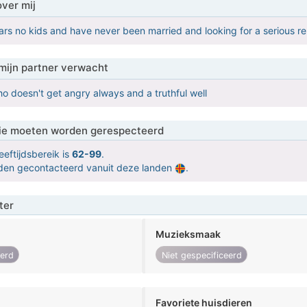
over mij
rs no kids and have never been married and looking for a serious re
mijn partner verwacht
o doesn't get angry always and a truthful well
 die moeten worden gerespecteerd
eeftijdsbereik is
62-99
.
orden gecontacteerd vanuit deze landen
.
ter
Muzieksmaak
eerd
Niet gespecificeerd
Favoriete huisdieren