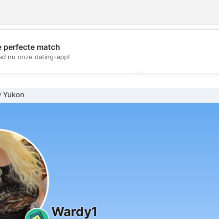
e perfecte match
💖
d nu onze dating-app!
💕
 Yukon
Wardy1