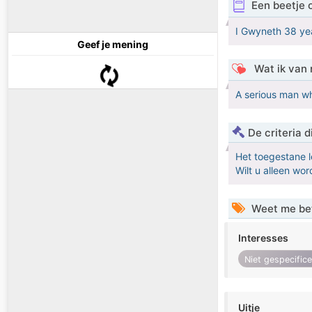
Een beetje 
I Gwyneth 38 yea
Geef je mening
Wat ik van 
A serious man wh
De criteria
Het toegestane l
Wilt u alleen w
Weet me be
Interesses
Niet gespecific
Uitje