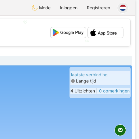
Mode
Inloggen
Registreren
💖
💕
laatste verbinding
Lange tijd
4 Uitzichten |
0 opmerkingen