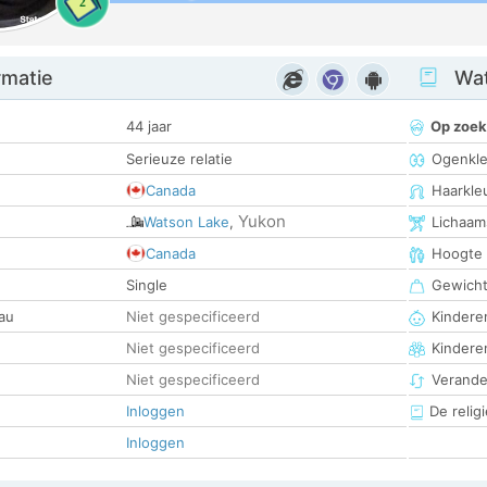
2
rmatie
Wat
44 jaar
Op zoek
Serieuze relatie
Ogenkle
Canada
Haarkle
Yukon
Watson Lake
,
Lichaam
Canada
Hoogte
Single
Gewich
au
Niet gespecificeerd
Kinderen
Niet gespecificeerd
Kindere
Niet gespecificeerd
Verander
Inloggen
De religi
Inloggen