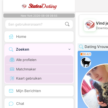
States
Dating
New York 2026-08-08 08:55
Vind j
Downloa
Home
Dating Vrouw
Zoeken
0.4/1
Alle profielen
Matchmaker
Kaart gebruiken
Mijn Berichten
Chat