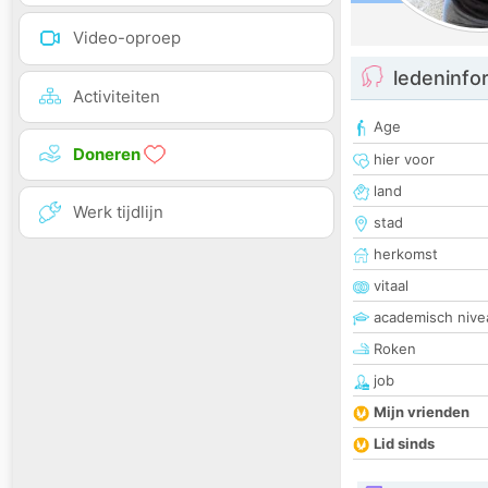
Video-oproep
ledeninfo
Activiteiten
Age
Doneren
hier voor
land
Werk tijdlijn
stad
herkomst
vitaal
academisch nive
Roken
job
Mijn vrienden
Lid sinds