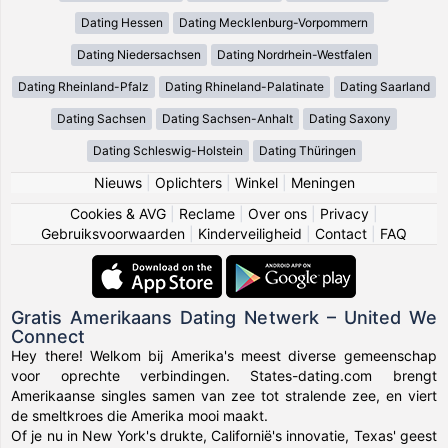
Dating Hessen
Dating Mecklenburg-Vorpommern
Dating Niedersachsen
Dating Nordrhein-Westfalen
Dating Rheinland-Pfalz
Dating Rhineland-Palatinate
Dating Saarland
Dating Sachsen
Dating Sachsen-Anhalt
Dating Saxony
Dating Schleswig-Holstein
Dating Thüringen
Nieuws
|
Oplichters
|
Winkel
|
Meningen
Cookies & AVG
|
Reclame
|
Over ons
|
Privacy
|
Gebruiksvoorwaarden
|
Kinderveiligheid
|
Contact
|
FAQ
Gratis Amerikaans Dating Netwerk – United We
Connect
Hey there! Welkom bij Amerika's meest diverse gemeenschap
voor oprechte verbindingen. States-dating.com brengt
Amerikaanse singles samen van zee tot stralende zee, en viert
de smeltkroes die Amerika mooi maakt.
Of je nu in New York's drukte, Californië's innovatie, Texas' geest