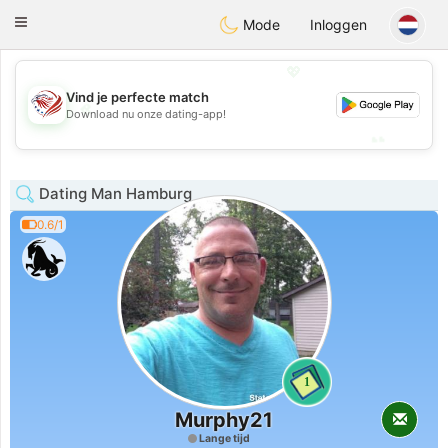
States
Dating
Toggle
Mode
Inloggen
navigation
💖
Vind je perfecte match
💖
Download nu onze dating-app!
💕
💕
Dating Man Hamburg
0.6/1
1
Murphy21
Lange tijd