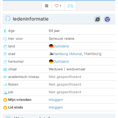
1
ledeninformatie
Age
64 jaar
hier voor
Serieuze relatie
land
Duitsland
Hamburg
stad
Hamburg (Altona)
,
herkomst
Duitsland
vitaal
Weduwe / weduwnaar
academisch niveau
Niet gespecificeerd
Roken
Niet gespecificeerd
job
Niet gespecificeerd
Mijn vrienden
Inloggen
Lid sinds
Inloggen