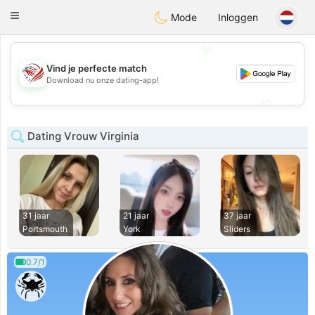
States
Dating
Toggle
Mode
Inloggen
navigation
💖
Vind je perfecte match
💖
Download nu onze dating-app!
💕
💕
Dating Vrouw Virginia
31 jaar
21 jaar
37 jaar
Portsmouth
York
Sliders
0.7/1