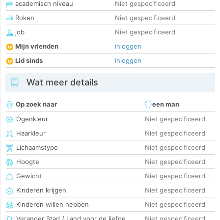
academisch niveau
Niet gespecificeerd
Roken
Niet gespecificeerd
job
Niet gespecificeerd
Mijn vrienden
Inloggen
Lid sinds
Inloggen
Wat meer details
Op zoek naar
een man
Ogenkleur
Niet gespecificeerd
Haarkleur
Niet gespecificeerd
Lichaamstype
Niet gespecificeerd
Hoogte
Niet gespecificeerd
Gewicht
Niet gespecificeerd
Kinderen krijgen
Niet gespecificeerd
Kinderen willen hebben
Niet gespecificeerd
Verander Stad / Land voor de liefde
Niet gespecificeerd