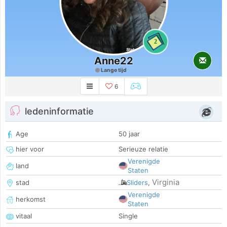
2
Anne22
Lange tijd
6
ledeninformatie
Age
50 jaar
hier voor
Serieuze relatie
Verenigde
land
Staten
Virginia
stad
Sliders
,
Verenigde
herkomst
Staten
vitaal
Single