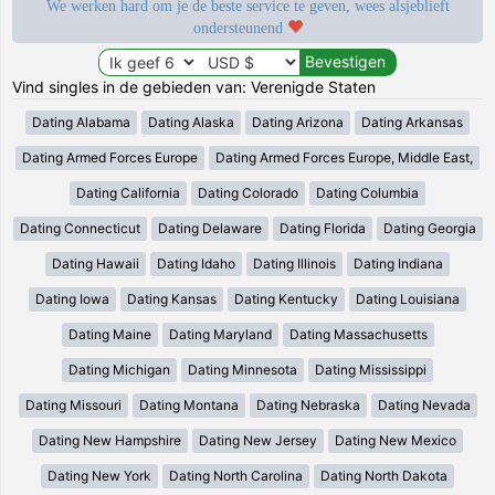
We werken hard om je de beste service te geven, wees alsjeblieft
ondersteunend
Vind singles in de gebieden van: Verenigde Staten
Dating Alabama
Dating Alaska
Dating Arizona
Dating Arkansas
Dating Armed Forces Europe
Dating Armed Forces Europe, Middle East,
Dating California
Dating Colorado
Dating Columbia
Dating Connecticut
Dating Delaware
Dating Florida
Dating Georgia
Dating Hawaii
Dating Idaho
Dating Illinois
Dating Indiana
Dating Iowa
Dating Kansas
Dating Kentucky
Dating Louisiana
Dating Maine
Dating Maryland
Dating Massachusetts
Dating Michigan
Dating Minnesota
Dating Mississippi
Dating Missouri
Dating Montana
Dating Nebraska
Dating Nevada
Dating New Hampshire
Dating New Jersey
Dating New Mexico
Dating New York
Dating North Carolina
Dating North Dakota