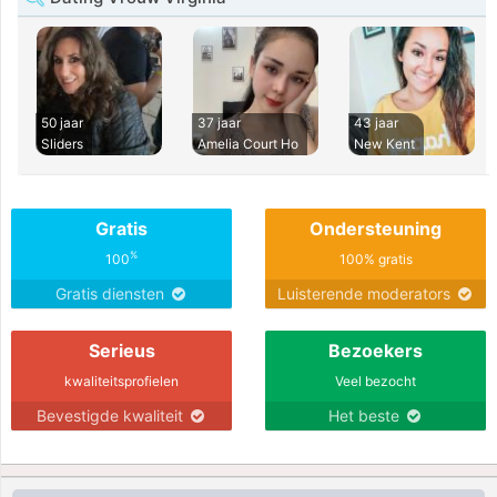
50 jaar
37 jaar
43 jaar
Sliders
Amelia Court Ho
New Kent
Gratis
Ondersteuning
%
100
100% gratis
Gratis diensten
Luisterende moderators
Serieus
Bezoekers
kwaliteitsprofielen
Veel bezocht
Bevestigde kwaliteit
Het beste