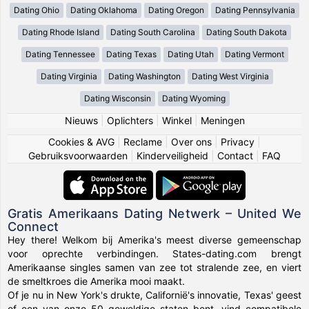
Dating Ohio
Dating Oklahoma
Dating Oregon
Dating Pennsylvania
Dating Rhode Island
Dating South Carolina
Dating South Dakota
Dating Tennessee
Dating Texas
Dating Utah
Dating Vermont
Dating Virginia
Dating Washington
Dating West Virginia
Dating Wisconsin
Dating Wyoming
Nieuws
|
Oplichters
|
Winkel
|
Meningen
Cookies & AVG
|
Reclame
|
Over ons
|
Privacy
|
Gebruiksvoorwaarden
|
Kinderveiligheid
|
Contact
|
FAQ
Gratis Amerikaans Dating Netwerk – United We
Connect
Hey there! Welkom bij Amerika's meest diverse gemeenschap
voor oprechte verbindingen. States-dating.com brengt
Amerikaanse singles samen van zee tot stralende zee, en viert
de smeltkroes die Amerika mooi maakt.
Of je nu in New York's drukte, Californië's innovatie, Texas' geest
of een van onze 50 geweldige staten bent, vind compatibele