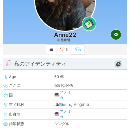
2
Anne22
長時間
6
私のアイデンティティ
Age
50 年
ここに
深刻な関係
アメリ
国
カ
Virginia
市区町村
Sliders
,
アメリ
出身地
カ
婚姻状態
シングル