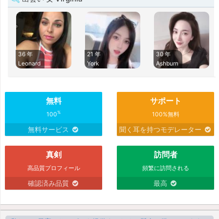
36 年
21 年
30 年
Leonard
York
Ashburn
無料
サポート
%
100
100%無料
無料サービス
聞く耳を持つモデレーター
真剣
訪問者
高品質プロフィール
頻繁に訪問される
確認済み品質
最高