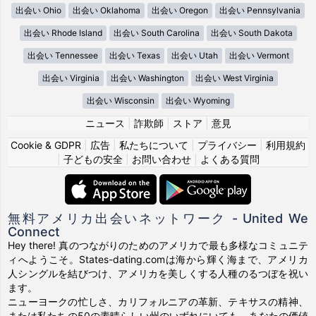
出会い Ohio
出会い Oklahoma
出会い Oregon
出会い Pennsylvania
出会い Rhode Island
出会い South Carolina
出会い South Dakota
出会い Tennessee
出会い Texas
出会い Utah
出会い Vermont
出会い Virginia
出会い Washington
出会い West Virginia
出会い Wisconsin
出会い Wyoming
ニュース
|
詐欺師
|
ストア
|
意見
Cookie & GDPR
|
広告
|
私たちについて
|
プライバシー
|
利用規約
|
子どもの安全
|
お問い合わせ
|
よくある質問
無料アメリカ出会いネットワーク - United We
Connect
Hey there! 真のつながりのためのアメリカで最も多様なコミュニテ
ィへようこそ。States-dating.comは海から輝く海まで、アメリカ
人シングルを結びつけ、アメリカを美しくする人種のるつぼを祝い
ます。
ニューヨークの忙しさ、カリフォルニアの革新、テキサスの精神、
または私たちの50の素晴らしい州のいずれにいても、あなたの価値