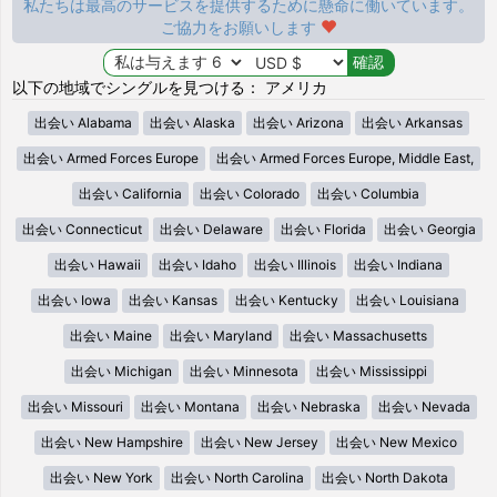
私たちは最高のサービスを提供するために懸命に働いています。
ご協力をお願いします
以下の地域でシングルを見つける： アメリカ
出会い Alabama
出会い Alaska
出会い Arizona
出会い Arkansas
出会い Armed Forces Europe
出会い Armed Forces Europe, Middle East,
出会い California
出会い Colorado
出会い Columbia
出会い Connecticut
出会い Delaware
出会い Florida
出会い Georgia
出会い Hawaii
出会い Idaho
出会い Illinois
出会い Indiana
出会い Iowa
出会い Kansas
出会い Kentucky
出会い Louisiana
出会い Maine
出会い Maryland
出会い Massachusetts
出会い Michigan
出会い Minnesota
出会い Mississippi
出会い Missouri
出会い Montana
出会い Nebraska
出会い Nevada
出会い New Hampshire
出会い New Jersey
出会い New Mexico
出会い New York
出会い North Carolina
出会い North Dakota