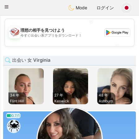
States
Dating
Toggle
Mode
ログイン
navigation
💖
理想の相手を見つけよう
💖
今すぐ出会い系アプリをダウンロード！
💕
💕
出会い 女 Virginia
34 年
27 年
48 年
Flint Hill
Keswick
Ashburn
0.7/1