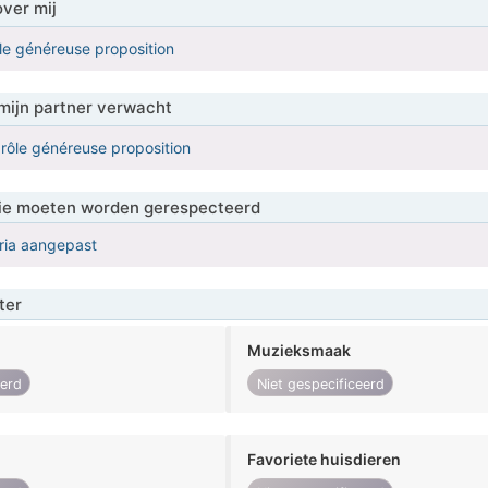
over mij
le généreuse proposition
mijn partner verwacht
drôle généreuse proposition
 die moeten worden gerespecteerd
eria aangepast
ter
Muzieksmaak
eerd
Niet gespecificeerd
Favoriete huisdieren