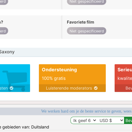
eerd
Niet gespecificeerd
n?
Favoriete film
eerd
Niet gespecificeerd
Saxony
Ondersteuning
Serie
100% gratis
kwalite
nsten
Luisterende moderators
Bev
We werken hard om je de beste service te geven, wees
de gebieden van: Duitsland