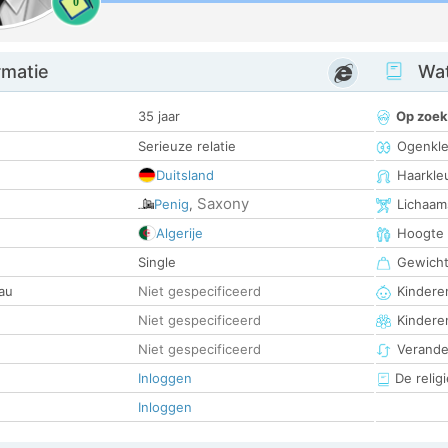
0
rmatie
Wat
35 jaar
Op zoek
Serieuze relatie
Ogenkle
Duitsland
Haarkle
Saxony
Penig
,
Lichaam
Algerije
Hoogte
Single
Gewich
au
Niet gespecificeerd
Kinderen
Niet gespecificeerd
Kindere
Niet gespecificeerd
Verander
Inloggen
De religi
Inloggen