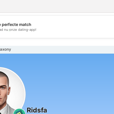
e perfecte match
💖
d nu onze dating-app!
💕
Saxony
Ridsfa