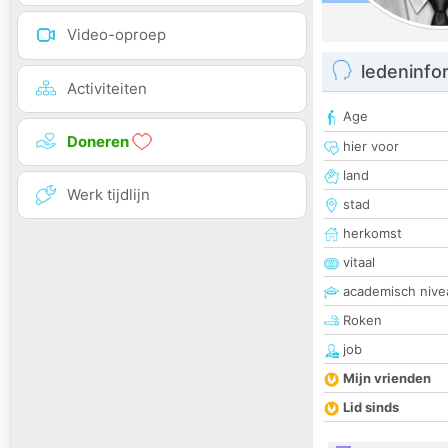
Video-oproep
ledeninfo
Activiteiten
Age
Doneren
hier voor
land
Werk tijdlijn
stad
herkomst
vitaal
academisch nive
Roken
job
Mijn vrienden
Lid sinds