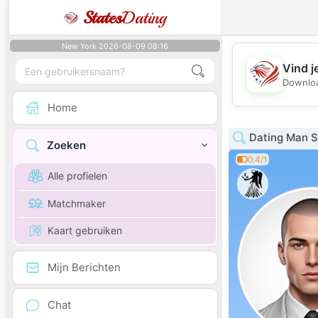
States
Dating
New York 2026-08-09 08:16
Vind j
Downloa
Home
Dating Man 
Zoeken
0.4/1
Alle profielen
Matchmaker
Kaart gebruiken
Mijn Berichten
Chat