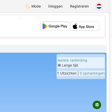
Mode
Inloggen
Registreren
💖
💕
laatste verbinding
Lange tijd
1 Uitzichten |
0 opmerkingen