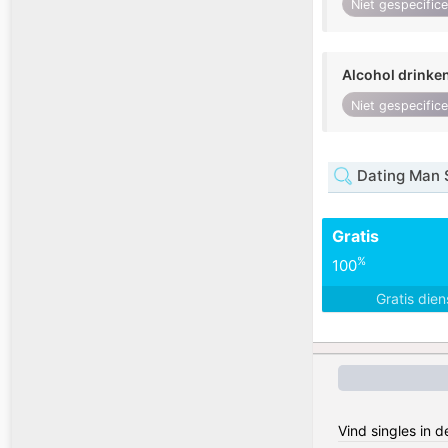
Niet gespecific
Alcohol drinke
Niet gespecific
Dating Man 
Gratis
%
100
Gratis die
Vind singles in 