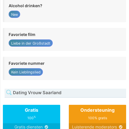
Alcohol drinken?
Nee
Favoriete film
Liebe in der Großstadt
Favoriete nummer
Kein Lieblingslied
Dating Vrouw Saarland
Gratis
Ondersteuning
%
100
100% gratis
Gratis diensten
Luisterende moderators