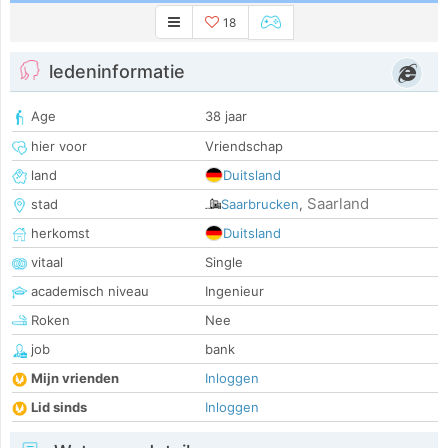
18
ledeninformatie
Age
38 jaar
hier voor
Vriendschap
land
Duitsland
Saarland
stad
Saarbrucken
,
herkomst
Duitsland
vitaal
Single
academisch niveau
Ingenieur
Roken
Nee
job
bank
Mijn vrienden
Inloggen
Lid sinds
Inloggen