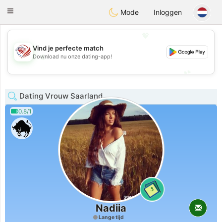
States
Dating
Toggle
Mode
Inloggen
navigation
💖
Vind je perfecte match
💖
Download nu onze dating-app!
💕
💕
Dating Vrouw Saarland
0.8/1
5
Nadiia
Lange tijd