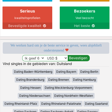
Serieus
Bezoekers
kwaliteitsprofielen
Veel bezocht
Bevestigde kwaliteit
Het beste
We werken hard om je de beste service te geven, wees alsjeblieft
ondersteunend
Vind singles in de gebieden van: Duitsland
Dating Baden-Württemberg
Dating Bayern
Dating Berlin
Dating Brandenburg
Dating Bremen
Dating Hamburg
Dating Hessen
Dating Mecklenburg-Vorpommern
Dating Niedersachsen
Dating Nordrhein-Westfalen
Dating Rheinland-Pfalz
Dating Rhineland-Palatinate
Dating Saarland
Dating Sachsen
Dating Sachsen-Anhalt
Dating Saxony