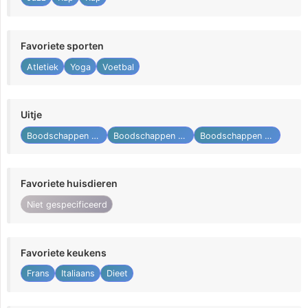
Favoriete sporten
Atletiek
Yoga
Voetbal
Uitje
Boodschappen doen
Boodschappen doen
Boodschappen doen
Favoriete huisdieren
Niet gespecificeerd
Favoriete keukens
Frans
Italiaans
Dieet