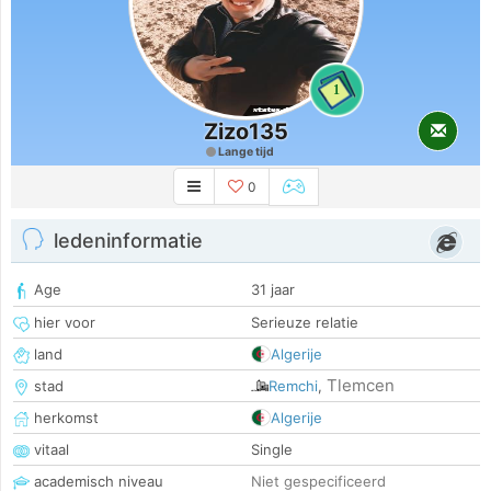
1
Zizo135
Lange tijd
0
ledeninformatie
Age
31 jaar
hier voor
Serieuze relatie
land
Algerije
Tlemcen
stad
Remchi
,
herkomst
Algerije
vitaal
Single
academisch niveau
Niet gespecificeerd