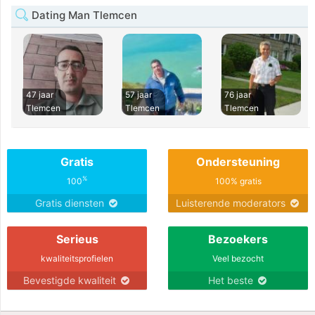
Dating Man Tlemcen
47 jaar
57 jaar
76 jaar
Tlemcen
Tlemcen
Tlemcen
Gratis
Ondersteuning
%
100
100% gratis
Gratis diensten
Luisterende moderators
Serieus
Bezoekers
kwaliteitsprofielen
Veel bezocht
Bevestigde kwaliteit
Het beste