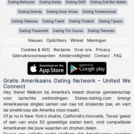
Dating Relizane
Dating Saida
Dating Sétif
Dating Sidi Bel Abbès
Dating Skikda
Dating Souk Ahras
Dating Tamanrasset
Dating Tébessa
Dating Tiaret
Dating Tindouf
Dating Tipaza
Dating Tissemsilt
Dating Tizi Ouzou
Dating Tlemcen
Nieuws
|
Oplichters
|
Winkel
|
Meningen
Cookies & AVG
|
Reclame
|
Over ons
|
Privacy
|
Gebruiksvoorwaarden
|
Kinderveiligheid
|
Contact
|
FAQ
Gratis Amerikaans Dating Netwerk – United We
Connect
Hey there! Welkom bij Amerika's meest diverse gemeenschap
voor oprechte verbindingen. States-dating.com brengt
Amerikaanse singles samen van zee tot stralende zee, en viert
de smeltkroes die Amerika mooi maakt.
Of je nu in New York's drukte, Californië's innovatie, Texas' geest
of een van onze 50 geweldige staten bent, vind compatibele
Amerikanen die jouw waarden en dromen delen.
Ervaar ons volledig gratis platform dat Amerikaanse waarden