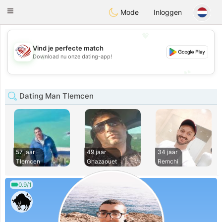
States
Dating
Toggle
Mode
Inloggen
navigation
💖
Vind je perfecte match
💖
Download nu onze dating-app!
💕
💕
Dating Man Tlemcen
57 jaar
49 jaar
34 jaar
Tlemcen
Ghazaouet
Remchi
0.9/1