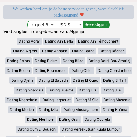
We werken hard om je de beste service te geven, wees alsjeblieft
ondersteunend
Vind singles in de gebieden van: Algerije
Dating Adrar
Dating Aïn Defla
Dating Aïn Témouchent
Dating Algiers
Dating Annaba
Dating Batna
Dating Béchar
Dating Béjaïa
Dating Biskra
Dating Blida
Dating Bordj Bou Arréridj
Dating Bouira
Dating Boumerdes
Dating Chlef
Dating Constantine
Dating Djelfa
Dating El Bayadh
Dating El Oued
Dating El Tarf
Dating Ghardaia
Dating Guelma
Dating Illizi
Dating Jijel
Dating Khenchela
Dating Laghouat
Dating M Sila
Dating Mascara
Dating Medea
Dating Mila
Dating Mostaganem
Dating Naâma
Dating Northern
Dating Oran
Dating Ouargla
Dating Oum El Bouaghi
Dating Persekutuan Kuala Lumpur