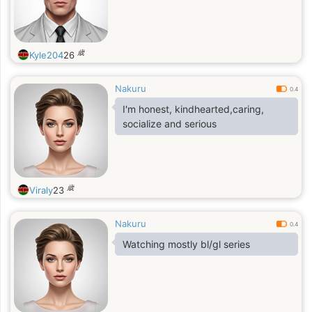
歳
Kyle204
26
Nakuru
0.4
I'm honest, kindhearted,caring,
socialize and serious
歳
Viraly
23
Nakuru
0.4
Watching mostly bl/gl series