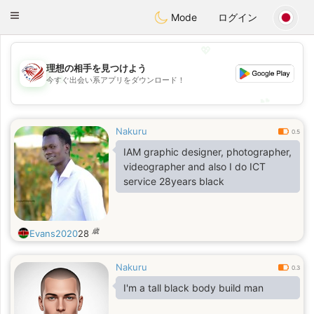
States
Dating
Toggle
Mode
ログイン
navigation
💖
理想の相手を見つけよう
💖
今すぐ出会い系アプリをダウンロード！
💕
💕
Nakuru
0.5
IAM graphic designer, photographer,
videographer and also I do ICT
service 28years black
歳
Evans2020
28
Nakuru
0.3
I'm a tall black body build man