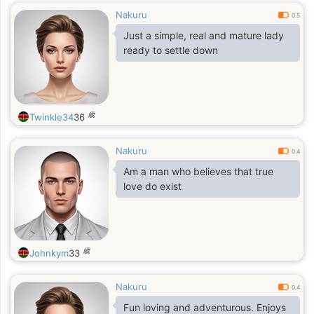
Nakuru
0.5
Just a simple, real and mature lady
ready to settle down
歳
Twinkle34
36
Nakuru
0.4
Am a man who believes that true
love do exist
歳
Johnkym
33
Nakuru
0.4
Fun loving and adventurous. Enjoys