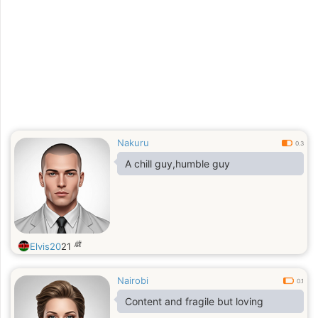
Nakuru
0.3
A chill guy,humble guy
歳
Elvis20
21
Nairobi
0.1
Content and fragile but loving