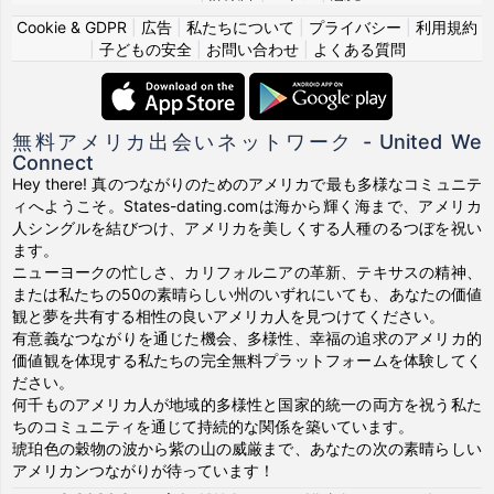
Cookie & GDPR
|
広告
|
私たちについて
|
プライバシー
|
利用規約
|
子どもの安全
|
お問い合わせ
|
よくある質問
無料アメリカ出会いネットワーク - United We
Connect
Hey there! 真のつながりのためのアメリカで最も多様なコミュニテ
ィへようこそ。States-dating.comは海から輝く海まで、アメリカ
人シングルを結びつけ、アメリカを美しくする人種のるつぼを祝い
ます。
ニューヨークの忙しさ、カリフォルニアの革新、テキサスの精神、
または私たちの50の素晴らしい州のいずれにいても、あなたの価値
観と夢を共有する相性の良いアメリカ人を見つけてください。
有意義なつながりを通じた機会、多様性、幸福の追求のアメリカ的
価値観を体現する私たちの完全無料プラットフォームを体験してく
ださい。
何千ものアメリカ人が地域的多様性と国家的統一の両方を祝う私た
ちのコミュニティを通じて持続的な関係を築いています。
琥珀色の穀物の波から紫の山の威厳まで、あなたの次の素晴らしい
アメリカンつながりが待っています！