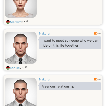
歳
Marikim
37
Nakuru
0.4
I want to meet someone who we can
ride on this life together
歳
Kabuki
26
Nakuru
0.5
A serious relationship