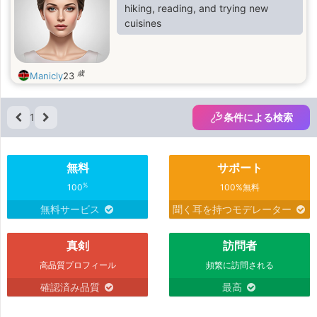
hiking, reading, and trying new
cuisines
歳
Manicly
23
1
条件による検索
無料
サポート
%
100
100%無料
無料サービス
聞く耳を持つモデレーター
真剣
訪問者
高品質プロフィール
頻繁に訪問される
確認済み品質
最高