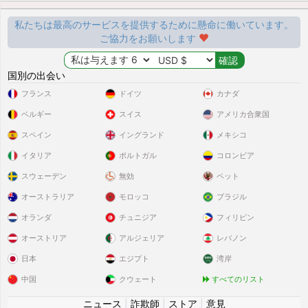
私たちは最高のサービスを提供するために懸命に働いています。
ご協力をお願いします
国別の出会い
フランス
ドイツ
カナダ
ベルギー
スイス
アメリカ合衆国
スペイン
イングランド
メキシコ
イタリア
ポルトガル
コロンビア
スウェーデン
無効
ペット
オーストラリア
モロッコ
ブラジル
オランダ
チュニジア
フィリピン
オーストリア
アルジェリア
レバノン
日本
エジプト
湾岸
中国
クウェート
すべてのリスト
ニュース
|
詐欺師
|
ストア
|
意見