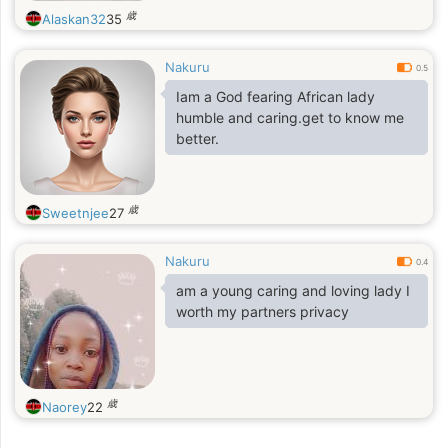
歳
Alaskan32
35
Nakuru
0.5
Iam a God fearing African lady
humble and caring.get to know me
better.
歳
Sweetnjee
27
Nakuru
0.4
am a young caring and loving lady I
worth my partners privacy
歳
Naorey
22