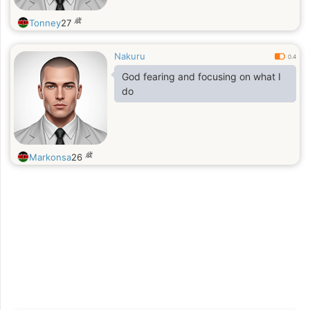
歳
Tonney
27
Nakuru
0.4
God fearing and focusing on what I
do
歳
Markonsa
26