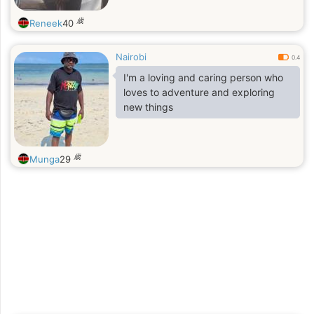
歳
Reneek
40
Nairobi
0.4
I'm a loving and caring person who
loves to adventure and exploring
new things
歳
Munga
29