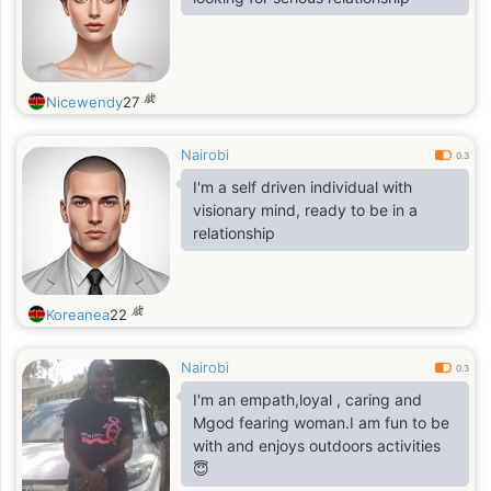
歳
Nicewendy
27
Nairobi
0.3
I'm a self driven individual with
visionary mind, ready to be in a
relationship
歳
Koreanea
22
Nairobi
0.3
I'm an empath,loyal , caring and
Mgod fearing woman.I am fun to be
with and enjoys outdoors activities
😇