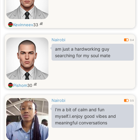
歳
Kevinneev
33
Nairobi
0.4
am just a hardworking guy
searching for my soul mate
歳
Pishom
30
Nairobi
0.5
I'm a bit of calm and fun
myself.I.enjoy good vibes and
meaningful conversations