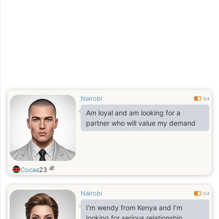
Nairobi
0.4
Am loyal and am looking for a
partner who will value my demand
歳
Cocaa
23
Nairobi
0.4
I'm wendy from Kenya and I'm
looking for serious relationship