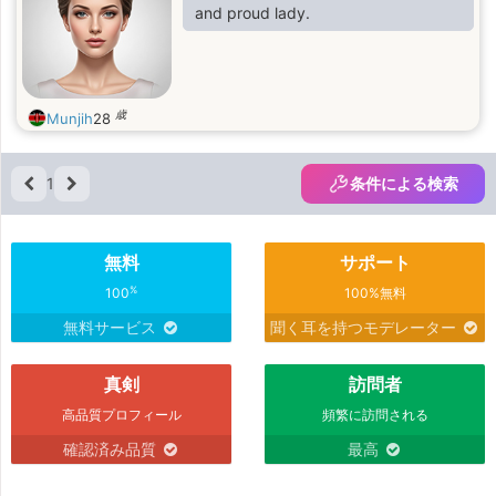
and proud lady.
歳
Munjih
28
1
条件による検索
無料
サポート
%
100
100%無料
無料サービス
聞く耳を持つモデレーター
真剣
訪問者
高品質プロフィール
頻繁に訪問される
確認済み品質
最高