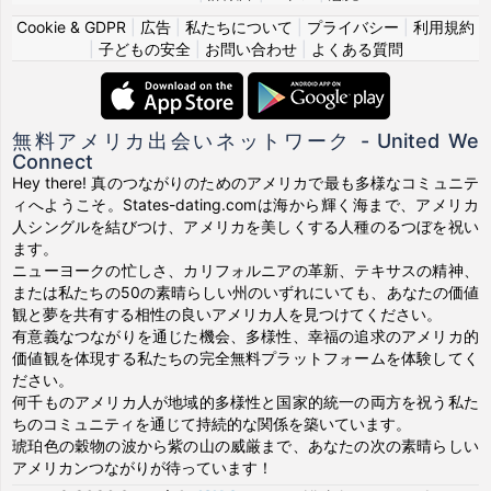
Cookie & GDPR
|
広告
|
私たちについて
|
プライバシー
|
利用規約
|
子どもの安全
|
お問い合わせ
|
よくある質問
無料アメリカ出会いネットワーク - United We
Connect
Hey there! 真のつながりのためのアメリカで最も多様なコミュニテ
ィへようこそ。States-dating.comは海から輝く海まで、アメリカ
人シングルを結びつけ、アメリカを美しくする人種のるつぼを祝い
ます。
ニューヨークの忙しさ、カリフォルニアの革新、テキサスの精神、
または私たちの50の素晴らしい州のいずれにいても、あなたの価値
観と夢を共有する相性の良いアメリカ人を見つけてください。
有意義なつながりを通じた機会、多様性、幸福の追求のアメリカ的
価値観を体現する私たちの完全無料プラットフォームを体験してく
ださい。
何千ものアメリカ人が地域的多様性と国家的統一の両方を祝う私た
ちのコミュニティを通じて持続的な関係を築いています。
琥珀色の穀物の波から紫の山の威厳まで、あなたの次の素晴らしい
アメリカンつながりが待っています！