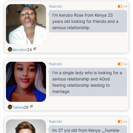
Nairobi
0.5
I'm kerubo Rose from Kenya 23
years old looking for friends and a
serious relationship.
歳
Kerubor
24
Nairobi
0.4
I'm a single lady who is looking for a
serious relationship and AGod
fearing relationship leading to
marriage
歳
Taliwa
26
Nairobi
0.4
Im 27 yrs old from Kenya ,,,humble