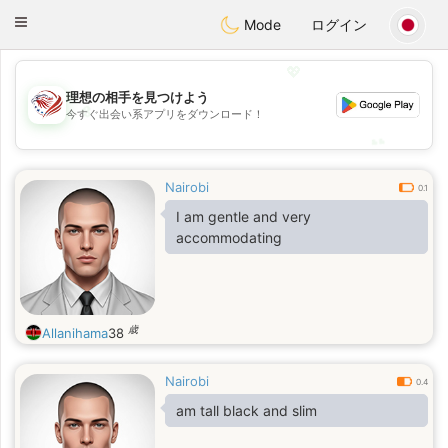
States
Dating
Toggle
Mode
ログイン
navigation
💖
理想の相手を見つけよう
💖
今すぐ出会い系アプリをダウンロード！
💕
💕
Nairobi
0.1
I am gentle and very
accommodating
歳
Allanihama
38
Nairobi
0.4
am tall black and slim