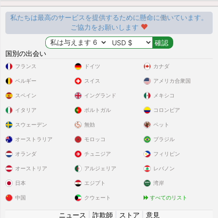
私たちは最高のサービスを提供するために懸命に働いています。
ご協力をお願いします
国別の出会い
フランス
ドイツ
カナダ
ベルギー
スイス
アメリカ合衆国
スペイン
イングランド
メキシコ
イタリア
ポルトガル
コロンビア
スウェーデン
無効
ペット
オーストラリア
モロッコ
ブラジル
オランダ
チュニジア
フィリピン
オーストリア
アルジェリア
レバノン
日本
エジプト
湾岸
中国
クウェート
すべてのリスト
ニュース
|
詐欺師
|
ストア
|
意見