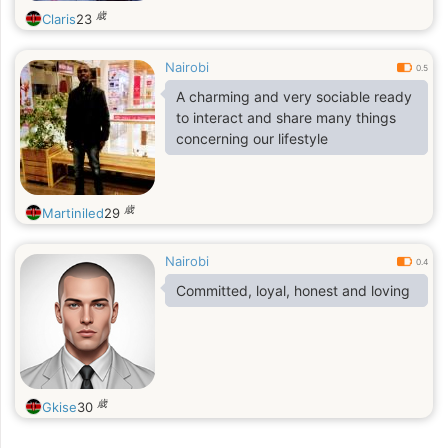
歳
Claris
23
Nairobi
0.5
A charming and very sociable ready
to interact and share many things
concerning our lifestyle
歳
Martiniled
29
Nairobi
0.4
Committed, loyal, honest and loving
歳
Gkise
30