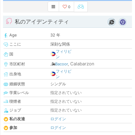
0
私のアイデンティティ
Age
32 年
ここに
深刻な関係
フィリピ
国
ン
Calabarzon
市区町村
Bacoor
,
フィリピ
出身地
ン
婚姻状態
シングル
学業レベル
指定されていない
喫煙者
指定されていない
ジョブ
指定されていない
私の友達
ログイン
参加
ログイン