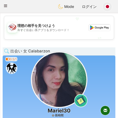
States
Dating
Toggle
Mode
ログイン
navigation
💖
理想の相手を見つけよう
💖
今すぐ出会い系アプリをダウンロード！
💕
💕
出会い 女 Calabarzon
0.5/1
1
Mariel30
長時間