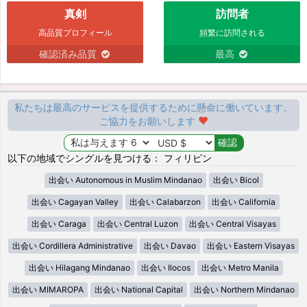
真剣
訪問者
高品質プロフィール
頻繁に訪問される
確認済み品質
最高
私たちは最高のサービスを提供するために懸命に働いています。
ご協力をお願いします
以下の地域でシングルを見つける： フィリピン
出会い Autonomous in Muslim Mindanao
出会い Bicol
出会い Cagayan Valley
出会い Calabarzon
出会い California
出会い Caraga
出会い Central Luzon
出会い Central Visayas
出会い Cordillera Administrative
出会い Davao
出会い Eastern Visayas
出会い Hilagang Mindanao
出会い Ilocos
出会い Metro Manila
出会い MIMAROPA
出会い National Capital
出会い Northern Mindanao