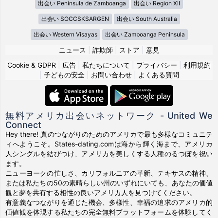
出会い Península de Zamboanga
出会い Region XII
出会い SOCCSKSARGEN
出会い South Australia
出会い Western Visayas
出会い Zamboanga Peninsula
ニュース
|
詐欺師
|
ストア
|
意見
Cookie & GDPR
|
広告
|
私たちについて
|
プライバシー
|
利用規約
|
子どもの安全
|
お問い合わせ
|
よくある質問
無料アメリカ出会いネットワーク - United We
Connect
Hey there! 真のつながりのためのアメリカで最も多様なコミュニテ
ィへようこそ。States-dating.comは海から輝く海まで、アメリカ
人シングルを結びつけ、アメリカを美しくする人種のるつぼを祝い
ます。
ニューヨークの忙しさ、カリフォルニアの革新、テキサスの精神、
または私たちの50の素晴らしい州のいずれにいても、あなたの価値
観と夢を共有する相性の良いアメリカ人を見つけてください。
有意義なつながりを通じた機会、多様性、幸福の追求のアメリカ的
価値観を体現する私たちの完全無料プラットフォームを体験してく