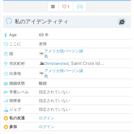
1
私のアイデンティティ
Age
69 年
ここに
友情
アメリカ領バージン諸
国
島
Saint Croix Isl...
市区町村
Christiansted
,
アメリカ領バージン諸
出身地
島
婚姻状態
離婚
学業レベル
指定されていない
喫煙者
指定されていない
ジョブ
指定されていない
私の友達
ログイン
参加
ログイン