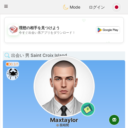
States
Dating
Toggle
Mode
ログイン
navigation
💖
理想の相手を見つけよう
今すぐ出会い系アプリをダウンロード！
💖
💕
💕
出会い 男 Saint Croix Island
0.3/1
0
Maxtaylor
長時間