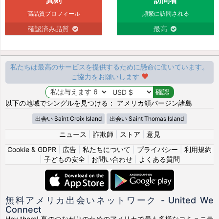
高品質プロフィール
頻繁に訪問される
確認済み品質
最高
私たちは最高のサービスを提供するために懸命に働いています。
ご協力をお願いします
以下の地域でシングルを見つける： アメリカ領バージン諸島
出会い Saint Croix Island
出会い Saint Thomas Island
ニュース
|
詐欺師
|
ストア
|
意見
Cookie & GDPR
|
広告
|
私たちについて
|
プライバシー
|
利用規約
|
子どもの安全
|
お問い合わせ
|
よくある質問
無料アメリカ出会いネットワーク - United We
Connect
Hey there! 真のつながりのためのアメリカで最も多様なコミュニテ