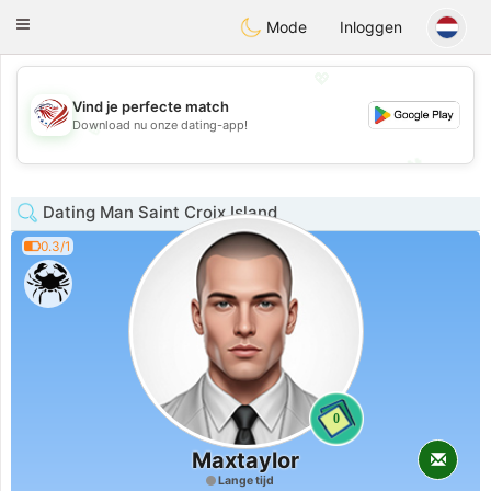
States
Dating
Toggle
Mode
Inloggen
navigation
💖
Vind je perfecte match
💖
Download nu onze dating-app!
💕
💕
Dating Man Saint Croix Island
0.3/1
0
Maxtaylor
Lange tijd