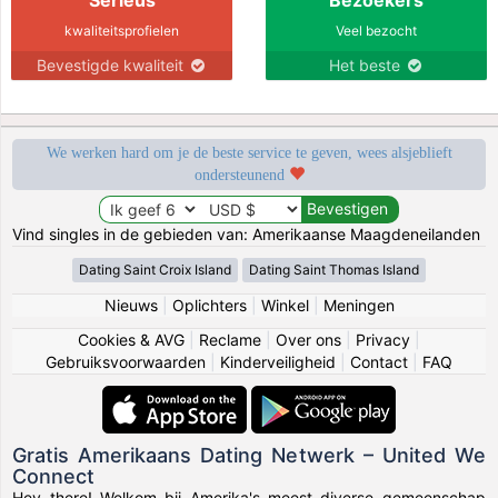
kwaliteitsprofielen
Veel bezocht
Bevestigde kwaliteit
Het beste
We werken hard om je de beste service te geven, wees alsjeblieft
ondersteunend
Vind singles in de gebieden van: Amerikaanse Maagdeneilanden
Dating Saint Croix Island
Dating Saint Thomas Island
Nieuws
|
Oplichters
|
Winkel
|
Meningen
Cookies & AVG
|
Reclame
|
Over ons
|
Privacy
|
Gebruiksvoorwaarden
|
Kinderveiligheid
|
Contact
|
FAQ
Gratis Amerikaans Dating Netwerk – United We
Connect
Hey there! Welkom bij Amerika's meest diverse gemeenschap