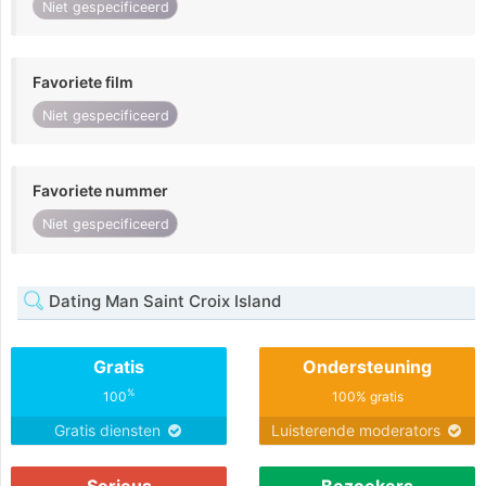
Niet gespecificeerd
Favoriete film
Niet gespecificeerd
Favoriete nummer
Niet gespecificeerd
Dating Man Saint Croix Island
Gratis
Ondersteuning
%
100
100% gratis
Gratis diensten
Luisterende moderators
Serieus
Bezoekers