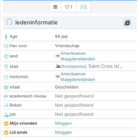
1
ledeninformatie
Age
69 jaar
hier voor
Vriendschap
Amerikaanse
land
Maagdeneilanden
Saint Croix Isl...
stad
Christiansted
,
Amerikaanse
herkomst
Maagdeneilanden
vitaal
Gescheiden
academisch niveau
Niet gespecificeerd
Roken
Niet gespecificeerd
job
Niet gespecificeerd
Mijn vrienden
Inloggen
Lid sinds
Inloggen