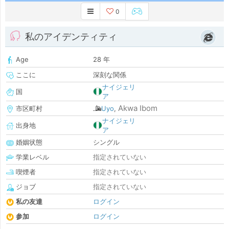
0
私のアイデンティティ
Age
28 年
ここに
深刻な関係
ナイジェリ
国
ア
Akwa Ibom
市区町村
Uyo
,
ナイジェリ
出身地
ア
婚姻状態
シングル
学業レベル
指定されていない
喫煙者
指定されていない
ジョブ
指定されていない
私の友達
ログイン
参加
ログイン