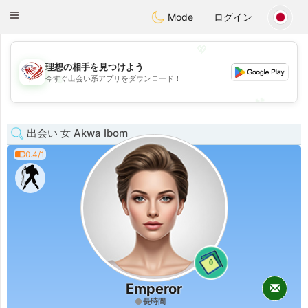
States
Dating
Toggle
Mode
ログイン
navigation
💖
理想の相手を見つけよう
💖
今すぐ出会い系アプリをダウンロード！
💕
💕
出会い 女 Akwa Ibom
0.4/1
0
Emperor
長時間