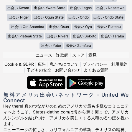
出会い Kwara
出会い Kwara State
出会い Lagos
出会い Nasarawa
出会い Niger
出会い Ogun State
出会い Ondo
出会い Ondo State
出会い Ȯra Anambra
出会い Osun
出会い Oyo
出会い Plateau
出会い Plateau State
出会い Rivers
出会い Sokoto
出会い Taraba
出会い Yobe
出会い Zamfara
ニュース
|
詐欺師
|
ストア
|
意見
Cookie & GDPR
|
広告
|
私たちについて
|
プライバシー
|
利用規約
|
子どもの安全
|
お問い合わせ
|
よくある質問
無料アメリカ出会いネットワーク - United We
Connect
Hey there! 真のつながりのためのアメリカで最も多様なコミュニテ
ィへようこそ。States-dating.comは海から輝く海まで、アメリカ
人シングルを結びつけ、アメリカを美しくする人種のるつぼを祝い
ます。
ニューヨークの忙しさ、カリフォルニアの革新、テキサスの精神、