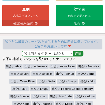
真剣
訪問者
高品質プロフィール
頻繁に訪問される
確認済み品質
最高
私たちは最高のサービスを提供するために懸命に働いています。
ご協力をお願いします
以下の地域でシングルを見つける： ナイジェリア
出会い Abia
出会い Adamawa
出会い Akwa Ibom
出会い Anambra
出会い Bauchi
出会い Bayelsa
出会い Benue
出会い Borno
出会い Cross River
出会い Delta
出会い Ebonyi
出会い Edo
出会い Ekiti
出会い Enugu
出会い Federal Capital Territory
出会い Gombe
出会い Imo
出会い Imo State
出会い Kaduna
出会い Kano
出会い Katsina
出会い Kebbi
出会い Kogi