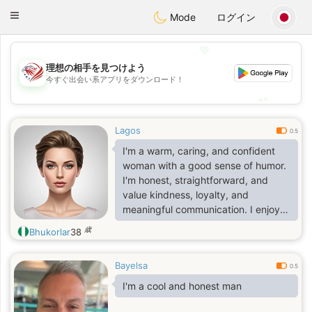
States
Dating
Toggle
Mode
ログイン
navigation
💖
理想の相手を見つけよう
💖
今すぐ出会い系アプリをダウンロード！
💕
💕
Lagos
0.5
I'm a warm, caring, and confident
woman with a good sense of humor.
I'm honest, straightforward, and
value kindness, loyalty, and
meaningful communication. I enjoy
cooking, reading, and spending
歳
Bhukorlar
38
quality time with the people I care
about. I'm family-oriented,
Bayelsa
emotionally mature, and believe that
0.5
actions speak louder than words.
I'm a cool and honest man