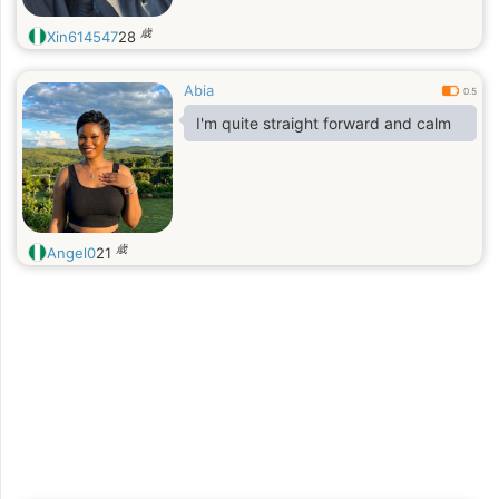
歳
Xin614547
28
Abia
0.5
I'm quite straight forward and calm
歳
Angel0
21