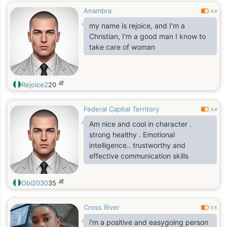
Anambra
0.4
my name is rejoice, and I'm a
Christian, I'm a good man I know to
take care of woman
歳
Rejoice2
20
Federal Capital Territory
0.4
Am nice and cool in character .
strong healthy . Emotional
intelligence.. trustworthy and
effective communication skills
歳
Obi2030
35
Cross River
0.5
i'm a positive and easygoing person