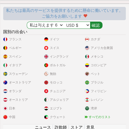
私たちは最高のサービスを提供するために懸命に働いています。
ご協力をお願いします
国別の出会い
フランス
ドイツ
カナダ
ベルギー
スイス
アメリカ合衆国
スペイン
イングランド
メキシコ
イタリア
ポルトガル
コロンビア
スウェーデン
無効
ペット
オーストラリア
モロッコ
ブラジル
オランダ
チュニジア
フィリピン
オーストリア
アルジェリア
レバノン
日本
エジプト
湾岸
中国
クウェート
すべてのリスト
ニュース
|
詐欺師
|
ストア
|
意見