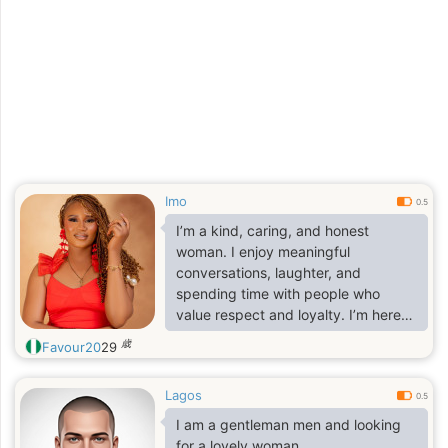
Imo
0.5
I’m a kind, caring, and honest
woman. I enjoy meaningful
conversations, laughter, and
spending time with people who
value respect and loyalty. I’m here
hoping to meet a genuine man for a
歳
Favour20
29
serious relationship that could lead
to something lasting.
Lagos
0.5
I am a gentleman men and looking
for a lovely woman