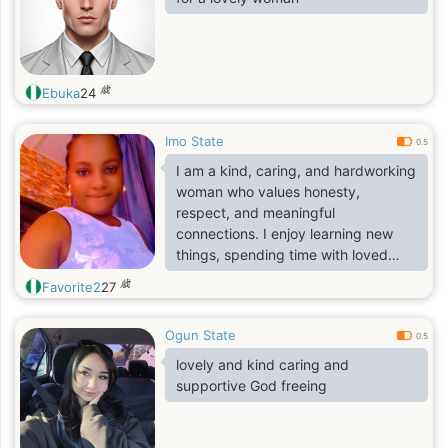
歳
Ebuka
24
Imo State
0.5
I am a kind, caring, and hardworking
woman who values honesty,
respect, and meaningful
connections. I enjoy learning new
things, spending time with loved
ones, and building a positive future.
歳
Favorite2
27
I believe that trust, communication,
and loyalty are the foundation of any
Ogun State
strong relationship. I am looking for
0.5
someone who is genuine,
lovely and kind caring and
supportive, and ready to grow
supportive God freeing
together through life's adventures
and challenges.