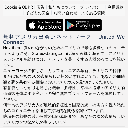
Cookie & GDPR
|
広告
|
私たちについて
|
プライバシー
|
利用規約
|
子どもの安全
|
お問い合わせ
|
よくある質問
無料アメリカ出会いネットワーク - United We
Connect
Hey there! 真のつながりのためのアメリカで最も多様なコミュニテ
ィへようこそ。States-dating.comは海から輝く海まで、アメリカ
人シングルを結びつけ、アメリカを美しくする人種のるつぼを祝い
ます。
ニューヨークの忙しさ、カリフォルニアの革新、テキサスの精神、
または私たちの50の素晴らしい州のいずれにいても、あなたの価値
観と夢を共有する相性の良いアメリカ人を見つけてください。
有意義なつながりを通じた機会、多様性、幸福の追求のアメリカ的
価値観を体現する私たちの完全無料プラットフォームを体験してく
ださい。
何千ものアメリカ人が地域的多様性と国家的統一の両方を祝う私た
ちのコミュニティを通じて持続的な関係を築いています。
琥珀色の穀物の波から紫の山の威厳まで、あなたの次の素晴らしい
アメリカンつながりが待っています！