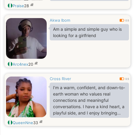
relationship. I'd describe myself as
歳
Praise
28
easygoing, curious, ambitious
Akwa Ibom
0.5
Am a simple and simple guy who is
looking for a girlfriend
歳
Arc4nex
20
Cross River
0.5
I’m a warm, confident, and down-to-
earth woman who values real
connections and meaningful
conversations. I have a kind heart, a
playful side, and I enjoy bringing
positive energy wherever I go. I
歳
QueenNne
33
believe in being genuine, loyal, and
treating people with respect.