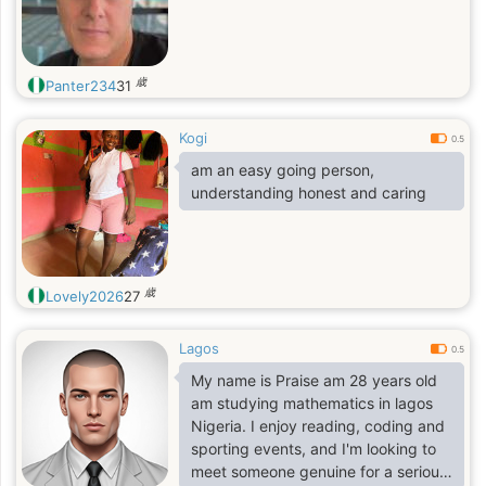
歳
Panter234
31
Kogi
0.5
am an easy going person,
understanding honest and caring
歳
Lovely2026
27
Lagos
0.5
My name is Praise am 28 years old
am studying mathematics in lagos
Nigeria. I enjoy reading, coding and
sporting events, and I'm looking to
meet someone genuine for a serious