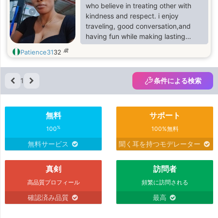
who believe in treating other with
kindness and respect. i enjoy
traveling, good conversation,and
having fun while making lasting
memories. i'm looking for someone
歳
Patience31
32
genuine , caring,and ready for a
meaningful relationship
1
条件による検索
無料
サポート
%
100
100%無料
無料サービス
聞く耳を持つモデレーター
真剣
訪問者
高品質プロフィール
頻繁に訪問される
確認済み品質
最高