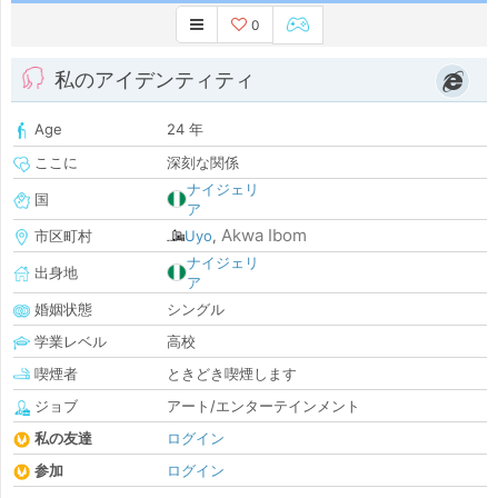
0
私のアイデンティティ
Age
24 年
ここに
深刻な関係
ナイジェリ
国
ア
Akwa Ibom
市区町村
Uyo
,
ナイジェリ
出身地
ア
婚姻状態
シングル
学業レベル
高校
喫煙者
ときどき喫煙します
ジョブ
アート/エンターテインメント
私の友達
ログイン
参加
ログイン