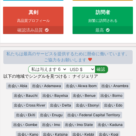
真剣
訪問者
高品質プロフィール
頻繁に訪問される
確認済み品質
最高
私たちは最高のサービスを提供するために懸命に働いています。
ご協力をお願いします
以下の地域でシングルを見つける： ナイジェリア
出会い Abia
出会い Adamawa
出会い Akwa Ibom
出会い Anambra
出会い Bauchi
出会い Bayelsa
出会い Benue
出会い Borno
出会い Cross River
出会い Delta
出会い Ebonyi
出会い Edo
出会い Ekiti
出会い Enugu
出会い Federal Capital Territory
出会い Gombe
出会い Imo
出会い Imo State
出会い Kaduna
出会い Kano
出会い Katsina
出会い Kebbi
出会い Kogi