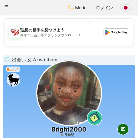
States
Dating
Toggle
Mode
ログイン
navigation
💖
理想の相手を見つけよう
💖
今すぐ出会い系アプリをダウンロード！
💕
💕
出会い 女 Akwa Ibom
0.5/1
1
Bright2000
長時間