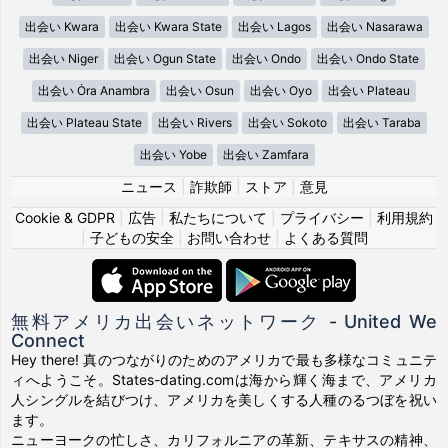
出会い Kwara
出会い Kwara State
出会い Lagos
出会い Nasarawa
出会い Niger
出会い Ogun State
出会い Ondo
出会い Ondo State
出会い Ȯra Anambra
出会い Osun
出会い Oyo
出会い Plateau
出会い Plateau State
出会い Rivers
出会い Sokoto
出会い Taraba
出会い Yobe
出会い Zamfara
ニュース
|
詐欺師
|
ストア
|
意見
Cookie & GDPR
|
広告
|
私たちについて
|
プライバシー
|
利用規約
|
子どもの安全
|
お問い合わせ
|
よくある質問
無料アメリカ出会いネットワーク - United We
Connect
Hey there! 真のつながりのためのアメリカで最も多様なコミュニテ
ィへようこそ。States-dating.comは海から輝く海まで、アメリカ
人シングルを結びつけ、アメリカを美しくする人種のるつぼを祝い
ます。
ニューヨークの忙しさ、カリフォルニアの革新、テキサスの精神、