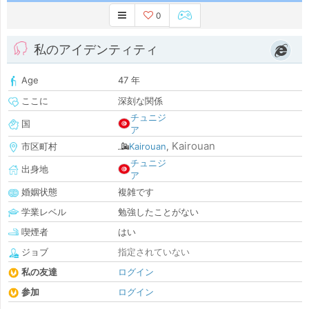
0
私のアイデンティティ
Age
47 年
ここに
深刻な関係
チュニジ
国
ア
Kairouan
市区町村
Kairouan
,
チュニジ
出身地
ア
婚姻状態
複雑です
学業レベル
勉強したことがない
喫煙者
はい
ジョブ
指定されていない
私の友達
ログイン
参加
ログイン