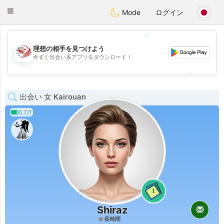
States
Dating
Toggle
Mode
ログイン
navigation
💖
理想の相手を見つけよう
💖
今すぐ出会い系アプリをダウンロード！
💕
💕
出会い 女 Kairouan
0.7/1
1
Shiraz
長時間