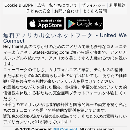
Cookie & GDPR
|
広告
|
私たちについて
|
プライバシー
|
利用規約
|
子どもの安全
|
お問い合わせ
|
よくある質問
無料アメリカ出会いネットワーク - United We
Connect
Hey there! 真のつながりのためのアメリカで最も多様なコミュニテ
ィへようこそ。States-dating.comは海から輝く海まで、アメリカ
人シングルを結びつけ、アメリカを美しくする人種のるつぼを祝い
ます。
ニューヨークの忙しさ、カリフォルニアの革新、テキサスの精神、
または私たちの50の素晴らしい州のいずれにいても、あなたの価値
観と夢を共有する相性の良いアメリカ人を見つけてください。
有意義なつながりを通じた機会、多様性、幸福の追求のアメリカ的
価値観を体現する私たちの完全無料プラットフォームを体験してく
ださい。
何千ものアメリカ人が地域的多様性と国家的統一の両方を祝う私た
ちのコミュニティを通じて持続的な関係を築いています。
琥珀色の穀物の波から紫の山の威厳まで、あなたの次の素晴らしい
アメリカンつながりが待っています！
© 2026 Copyright
ISN Connect
.
All rights reserved.