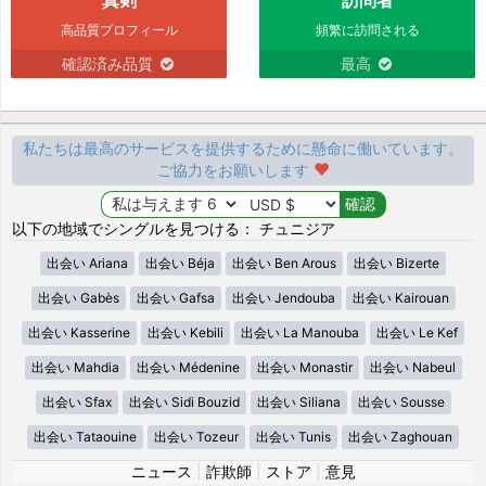
高品質プロフィール
頻繁に訪問される
確認済み品質
最高
私たちは最高のサービスを提供するために懸命に働いています。
ご協力をお願いします
以下の地域でシングルを見つける： チュニジア
出会い Ariana
出会い Béja
出会い Ben Arous
出会い Bizerte
出会い Gabès
出会い Gafsa
出会い Jendouba
出会い Kairouan
出会い Kasserine
出会い Kebili
出会い La Manouba
出会い Le Kef
出会い Mahdia
出会い Médenine
出会い Monastir
出会い Nabeul
出会い Sfax
出会い Sidi Bouzid
出会い Siliana
出会い Sousse
出会い Tataouine
出会い Tozeur
出会い Tunis
出会い Zaghouan
ニュース
|
詐欺師
|
ストア
|
意見