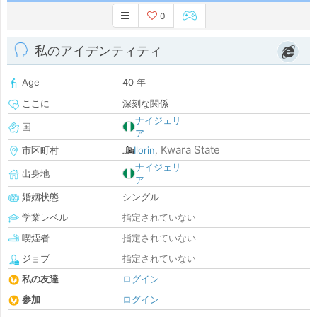
0
私のアイデンティティ
Age
40 年
ここに
深刻な関係
ナイジェリ
国
ア
Kwara State
市区町村
Ilorin
,
ナイジェリ
出身地
ア
婚姻状態
シングル
学業レベル
指定されていない
喫煙者
指定されていない
ジョブ
指定されていない
私の友達
ログイン
参加
ログイン