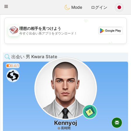
States
Dating
Toggle
Mode
ログイン
navigation
💖
理想の相手を見つけよう
💖
今すぐ出会い系アプリをダウンロード！
💕
💕
出会い 男 Kwara State
0.4/1
0
Kennyoj
長時間