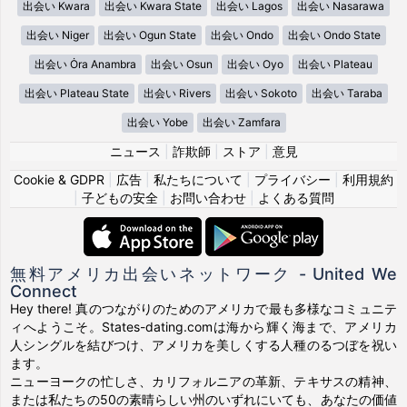
出会い Kwara
出会い Kwara State
出会い Lagos
出会い Nasarawa
出会い Niger
出会い Ogun State
出会い Ondo
出会い Ondo State
出会い Ȯra Anambra
出会い Osun
出会い Oyo
出会い Plateau
出会い Plateau State
出会い Rivers
出会い Sokoto
出会い Taraba
出会い Yobe
出会い Zamfara
ニュース
|
詐欺師
|
ストア
|
意見
Cookie & GDPR
|
広告
|
私たちについて
|
プライバシー
|
利用規約
|
子どもの安全
|
お問い合わせ
|
よくある質問
無料アメリカ出会いネットワーク - United We
Connect
Hey there! 真のつながりのためのアメリカで最も多様なコミュニテ
ィへようこそ。States-dating.comは海から輝く海まで、アメリカ
人シングルを結びつけ、アメリカを美しくする人種のるつぼを祝い
ます。
ニューヨークの忙しさ、カリフォルニアの革新、テキサスの精神、
または私たちの50の素晴らしい州のいずれにいても、あなたの価値