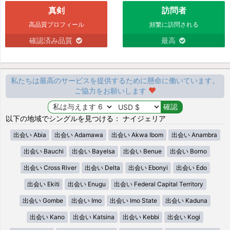
真剣
訪問者
高品質プロフィール
頻繁に訪問される
確認済み品質
最高
私たちは最高のサービスを提供するために懸命に働いています。
ご協力をお願いします
以下の地域でシングルを見つける： ナイジェリア
出会い Abia
出会い Adamawa
出会い Akwa Ibom
出会い Anambra
出会い Bauchi
出会い Bayelsa
出会い Benue
出会い Borno
出会い Cross River
出会い Delta
出会い Ebonyi
出会い Edo
出会い Ekiti
出会い Enugu
出会い Federal Capital Territory
出会い Gombe
出会い Imo
出会い Imo State
出会い Kaduna
出会い Kano
出会い Katsina
出会い Kebbi
出会い Kogi