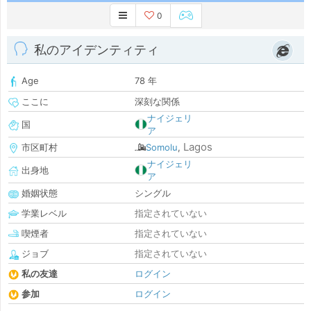
0
私のアイデンティティ
Age
78 年
ここに
深刻な関係
ナイジェリ
国
ア
Lagos
市区町村
Somolu
,
ナイジェリ
出身地
ア
婚姻状態
シングル
学業レベル
指定されていない
喫煙者
指定されていない
ジョブ
指定されていない
私の友達
ログイン
参加
ログイン