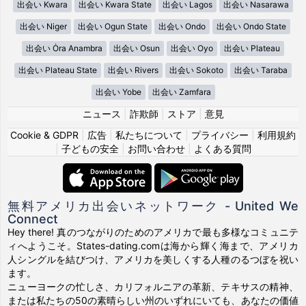
出会い Kwara
出会い Kwara State
出会い Lagos
出会い Nasarawa
出会い Niger
出会い Ogun State
出会い Ondo
出会い Ondo State
出会い Ȯra Anambra
出会い Osun
出会い Oyo
出会い Plateau
出会い Plateau State
出会い Rivers
出会い Sokoto
出会い Taraba
出会い Yobe
出会い Zamfara
ニュース
|
詐欺師
|
ストア
|
意見
Cookie & GDPR
|
広告
|
私たちについて
|
プライバシー
|
利用規約
|
子どもの安全
|
お問い合わせ
|
よくある質問
無料アメリカ出会いネットワーク - United We
Connect
Hey there! 真のつながりのためのアメリカで最も多様なコミュニテ
ィへようこそ。States-dating.comは海から輝く海まで、アメリカ
人シングルを結びつけ、アメリカを美しくする人種のるつぼを祝い
ます。
ニューヨークの忙しさ、カリフォルニアの革新、テキサスの精神、
または私たちの50の素晴らしい州のいずれにいても、あなたの価値