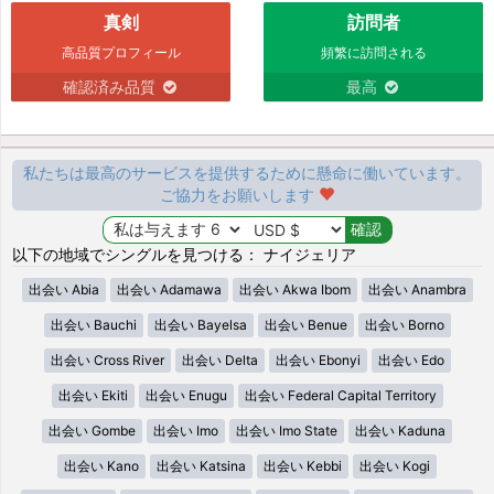
真剣
訪問者
高品質プロフィール
頻繁に訪問される
確認済み品質
最高
私たちは最高のサービスを提供するために懸命に働いています。
ご協力をお願いします
以下の地域でシングルを見つける： ナイジェリア
出会い Abia
出会い Adamawa
出会い Akwa Ibom
出会い Anambra
出会い Bauchi
出会い Bayelsa
出会い Benue
出会い Borno
出会い Cross River
出会い Delta
出会い Ebonyi
出会い Edo
出会い Ekiti
出会い Enugu
出会い Federal Capital Territory
出会い Gombe
出会い Imo
出会い Imo State
出会い Kaduna
出会い Kano
出会い Katsina
出会い Kebbi
出会い Kogi