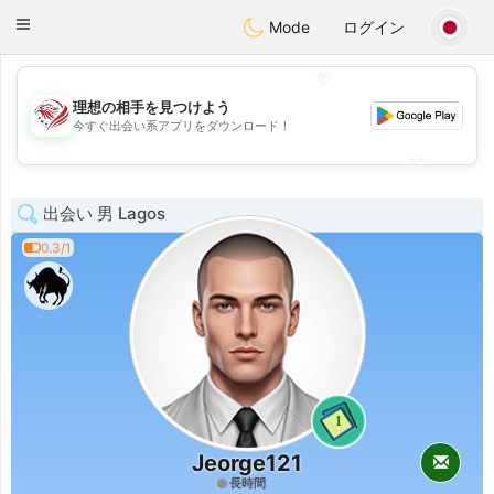
States
Dating
Toggle
Mode
ログイン
navigation
💖
理想の相手を見つけよう
💖
今すぐ出会い系アプリをダウンロード！
💕
💕
出会い 男 Lagos
0.3/1
1
Jeorge121
長時間