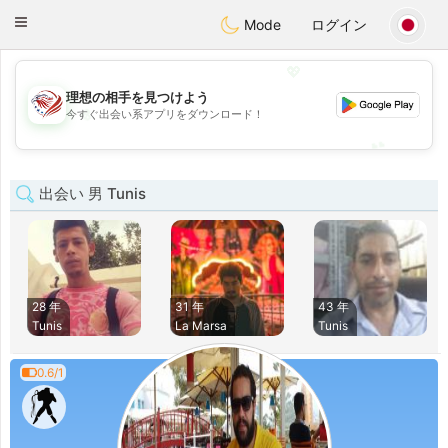
States
Dating
Toggle
Mode
ログイン
navigation
💖
理想の相手を見つけよう
💖
今すぐ出会い系アプリをダウンロード！
💕
💕
出会い 男 Tunis
28 年
31 年
43 年
Tunis
La Marsa
Tunis
0.6/1