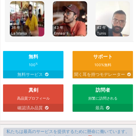
36 年
43 年
42 年
La Marsa
Ennasr II
Tunis
無料
サポート
%
100
100%無料
無料サービス
聞く耳を持つモデレーター
真剣
訪問者
高品質プロフィール
頻繁に訪問される
確認済み品質
最高
私たちは最高のサービスを提供するために懸命に働いています。