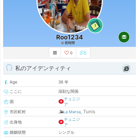
1
Roo1234
長時間
0
私のアイデンティティ
Age
36 年
ここに
深刻な関係
チュニジ
国
ア
Tunis
市区町村
La Marsa
,
チュニジ
出身地
ア
婚姻状態
シングル