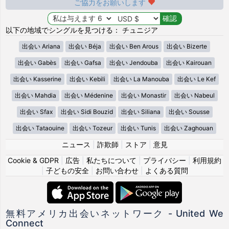
ご協力をお願いします
以下の地域でシングルを見つける： チュニジア
出会い Ariana
出会い Béja
出会い Ben Arous
出会い Bizerte
出会い Gabès
出会い Gafsa
出会い Jendouba
出会い Kairouan
出会い Kasserine
出会い Kebili
出会い La Manouba
出会い Le Kef
出会い Mahdia
出会い Médenine
出会い Monastir
出会い Nabeul
出会い Sfax
出会い Sidi Bouzid
出会い Siliana
出会い Sousse
出会い Tataouine
出会い Tozeur
出会い Tunis
出会い Zaghouan
ニュース
|
詐欺師
|
ストア
|
意見
Cookie & GDPR
|
広告
|
私たちについて
|
プライバシー
|
利用規約
|
子どもの安全
|
お問い合わせ
|
よくある質問
無料アメリカ出会いネットワーク - United We
Connect