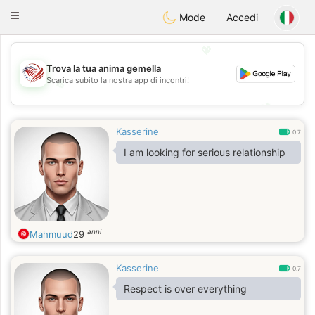
States
Dating
Toggle
Mode
Accedi
navigation
💖
Trova la tua anima gemella
Scarica subito la nostra app di incontri!
💖
💕
💕
Kasserine
0.7
I am looking for serious relationship
anni
Mahmuud
29
Kasserine
0.7
Respect is over everything