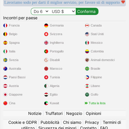
Lavoriamo sodo per darti il miglior servizio, per favore sii di supporto
Incontri per paese
Francia
Germania
Canada
Belgio
Svizzera
Stati Uniti
Spagna
Inghilterra
Messico
Italia
Portogallo
Colombia
Svezia
Disabili
Animali domestici
Australia
Marocco
Brasile
Paesi Bassi
Tunisia
Filippine
Austria
Algeria
Libano
Giappone
Egitto
Golfo
Cina
Kuwait
Tutta la lista
Notizie
|
Truffatori
|
Negozio
|
Opinioni
Cookie e GDPR
|
Pubblicità
|
Chi siamo
|
Privacy
|
Termini di
utilizzo
|
Sicurezza dei minori
|
Contatto
|
FAQ