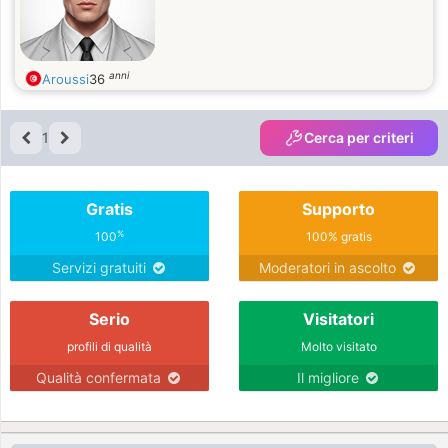
anni
Aroussi
36
1
Cerca per criteri
Gratis
Supporto
%
100
100% gratis
Servizi gratuiti
Moderatori in ascolto
Serio
Visitatori
profili di qualità
Molto visitato
Qualità confermata
Il migliore