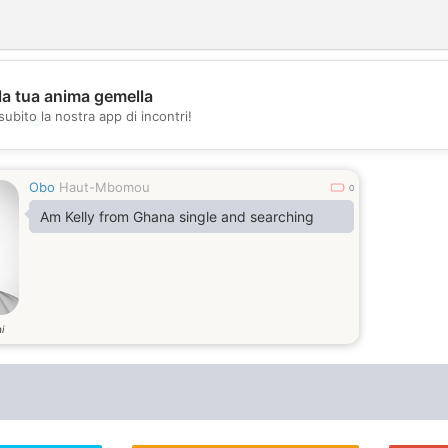
la tua anima gemella
subito la nostra app di incontri!
💖
💕
Obo
Haut-Mbomou
0
Am Kelly from Ghana single and searching
i