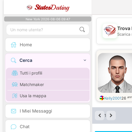
States
Dating
New York 2026-08-06 09:47
Trova 
Scarica 
Home
Cerca
Tutti i profili
Matchmaker
Usa la mappa
ann
Kelly2001
26
I Miei Messaggi
1
Chat