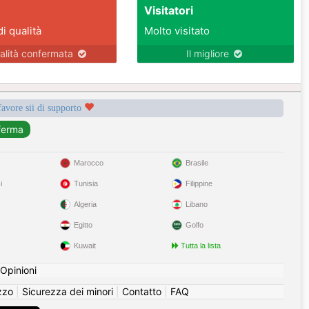
Visitatori
di qualità
Molto visitato
alità confermata
Il migliore
favore sii di supporto
Marocco
Brasile
i
Tunisia
Filippine
Algeria
Libano
Egitto
Golfo
Kuwait
Tutta la lista
Opinioni
izzo
|
Sicurezza dei minori
|
Contatto
|
FAQ