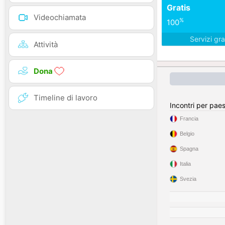
Gratis
Videochiamata
%
100
Servizi gra
Attività
Dona
Timeline di lavoro
Incontri per pae
Francia
Belgio
Spagna
Italia
Svezia