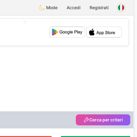
Mode
Accedi
Registrati
💖
💕
Cerca per criteri