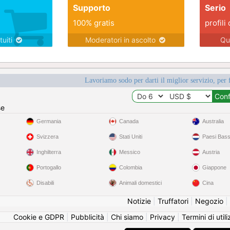
Supporto
Serio
100% gratis
profili 
tuiti
Moderatori in ascolto
Qu
Lavoriamo sodo per darti il miglior servizio, per 
se
Germania
Canada
Australia
Svizzera
Stati Uniti
Paesi Bass
Inghilterra
Messico
Austria
Portogallo
Colombia
Giappone
Disabili
Animali domestici
Cina
Notizie
|
Truffatori
|
Negozio
|
Cookie e GDPR
|
Pubblicità
|
Chi siamo
|
Privacy
|
Termini di util