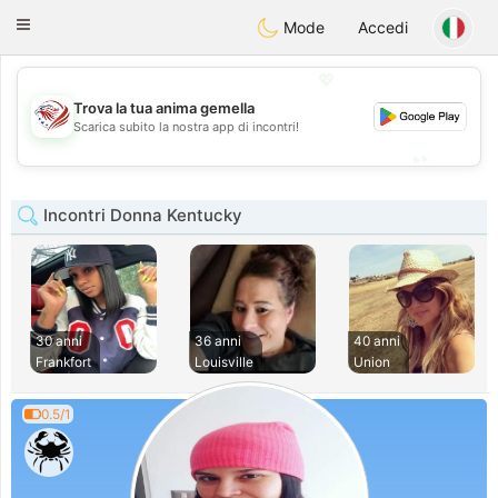
States
Dating
Toggle
Mode
Accedi
navigation
💖
Trova la tua anima gemella
💖
Scarica subito la nostra app di incontri!
💕
💕
Incontri Donna Kentucky
30 anni
36 anni
40 anni
Frankfort
Louisville
Union
0.5/1