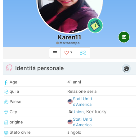
1
Karen11
Molto tempo
7
Identità personale
Age
41 anni
qui a
Relazione seria
Stati Uniti
Paese
d'America
Kentucky
City
Union
,
Stati Uniti
origine
d'America
Stato civile
singolo