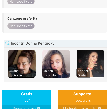
Non specificato
Canzone preferita
Non specificato
Incontri Donna Kentucky
36 anni
40 anni
45 anni
Louisville
Louisville
Golden
Gratis
Supporto
%
100
100% gratis
Servizi gratuiti
Moderatori in ascolto