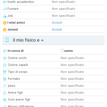
livello accademico
Non specificato
Fumare
Non specificato
Job
Non specificato
I miei amici
Accedi
Joined
Accedi
Il mio fisico e +
In cerca di
uomo
Colore occhi
Non specificato
Colore capelli
Non specificato
Tipo di corpo
Non specificato
Formato
Non specificato
peso
Non specificato
Avere figli
Non specificato
Vuoi avere figli
Non specificato
Mosso dall'amore
Non specificato