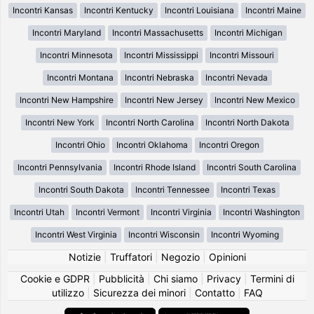
Incontri Kansas
Incontri Kentucky
Incontri Louisiana
Incontri Maine
Incontri Maryland
Incontri Massachusetts
Incontri Michigan
Incontri Minnesota
Incontri Mississippi
Incontri Missouri
Incontri Montana
Incontri Nebraska
Incontri Nevada
Incontri New Hampshire
Incontri New Jersey
Incontri New Mexico
Incontri New York
Incontri North Carolina
Incontri North Dakota
Incontri Ohio
Incontri Oklahoma
Incontri Oregon
Incontri Pennsylvania
Incontri Rhode Island
Incontri South Carolina
Incontri South Dakota
Incontri Tennessee
Incontri Texas
Incontri Utah
Incontri Vermont
Incontri Virginia
Incontri Washington
Incontri West Virginia
Incontri Wisconsin
Incontri Wyoming
Notizie
|
Truffatori
|
Negozio
|
Opinioni
Cookie e GDPR
|
Pubblicità
|
Chi siamo
|
Privacy
|
Termini di
utilizzo
|
Sicurezza dei minori
|
Contatto
|
FAQ