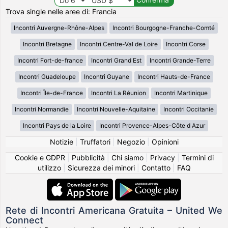
Trova single nelle aree di: Francia
Incontri Auvergne-Rhône-Alpes
Incontri Bourgogne-Franche-Comté
Incontri Bretagne
Incontri Centre-Val de Loire
Incontri Corse
Incontri Fort-de-france
Incontri Grand Est
Incontri Grande-Terre
Incontri Guadeloupe
Incontri Guyane
Incontri Hauts-de-France
Incontri Île-de-France
Incontri La Réunion
Incontri Martinique
Incontri Normandie
Incontri Nouvelle-Aquitaine
Incontri Occitanie
Incontri Pays de la Loire
Incontri Provence-Alpes-Côte d Azur
Notizie
|
Truffatori
|
Negozio
|
Opinioni
Cookie e GDPR
|
Pubblicità
|
Chi siamo
|
Privacy
|
Termini di
utilizzo
|
Sicurezza dei minori
|
Contatto
|
FAQ
Rete di Incontri Americana Gratuita – United We
Connect