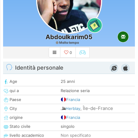
0
Abdoulkarim05
Molto tempo
0
Identità personale
Age
25 anni
qui a
Relazione seria
Paese
Francia
Île-de-France
City
Herblay
,
origine
Francia
Stato civile
singolo
livello accademico
Non specificato