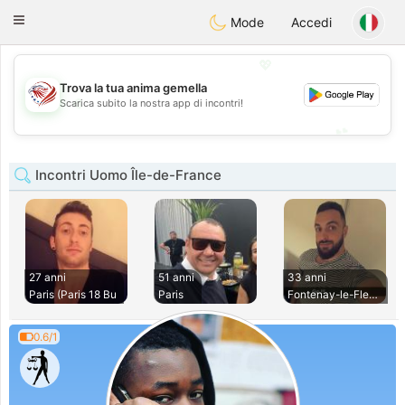
States
Dating
Toggle
Mode
Accedi
navigation
💖
Trova la tua anima gemella
💖
Scarica subito la nostra app di incontri!
💕
💕
Incontri Uomo Île-de-France
27 anni
51 anni
33 anni
Paris (Paris 18 Bu
Paris
Fontenay-le-Fleury
0.6/1