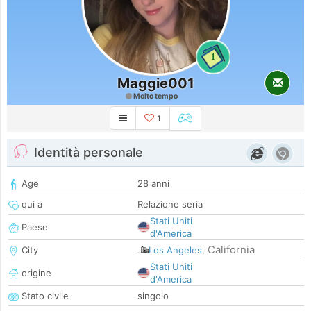
1
Maggie001
Molto tempo
1
Identità personale
Age
28 anni
qui a
Relazione seria
Stati Uniti
Paese
d'America
California
City
Los Angeles
,
Stati Uniti
origine
d'America
Stato civile
singolo