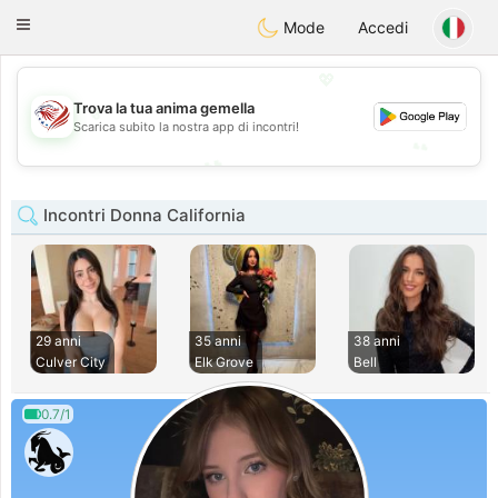
States
Dating
Toggle
Mode
Accedi
navigation
💖
💖
Trova la tua anima gemella
Scarica subito la nostra app di incontri!
💕
💕
Incontri Donna California
29 anni
35 anni
38 anni
Culver City
Elk Grove
Bell
0.7/1