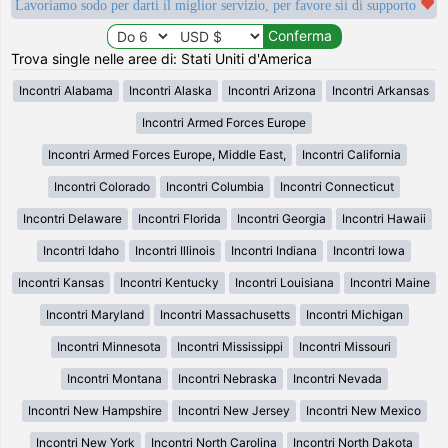
Lavoriamo sodo per darti il miglior servizio, per favore sii di supporto
Trova single nelle aree di: Stati Uniti d'America
Incontri Alabama
Incontri Alaska
Incontri Arizona
Incontri Arkansas
Incontri Armed Forces Europe
Incontri Armed Forces Europe, Middle East,
Incontri California
Incontri Colorado
Incontri Columbia
Incontri Connecticut
Incontri Delaware
Incontri Florida
Incontri Georgia
Incontri Hawaii
Incontri Idaho
Incontri Illinois
Incontri Indiana
Incontri Iowa
Incontri Kansas
Incontri Kentucky
Incontri Louisiana
Incontri Maine
Incontri Maryland
Incontri Massachusetts
Incontri Michigan
Incontri Minnesota
Incontri Mississippi
Incontri Missouri
Incontri Montana
Incontri Nebraska
Incontri Nevada
Incontri New Hampshire
Incontri New Jersey
Incontri New Mexico
Incontri New York
Incontri North Carolina
Incontri North Dakota