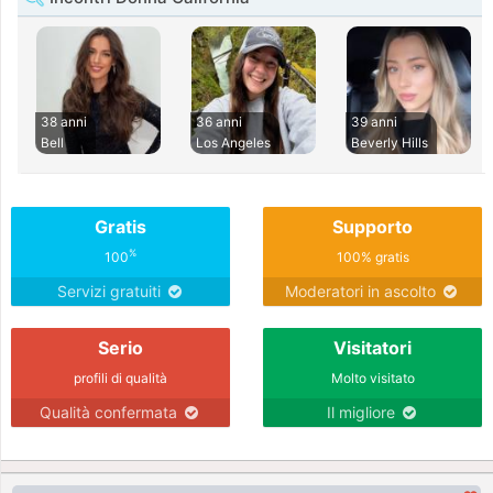
38 anni
36 anni
39 anni
Bell
Los Angeles
Beverly Hills
Gratis
Supporto
%
100
100% gratis
Servizi gratuiti
Moderatori in ascolto
Serio
Visitatori
profili di qualità
Molto visitato
Qualità confermata
Il migliore