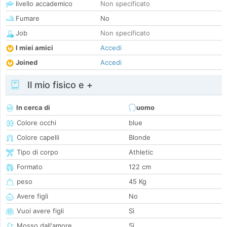
livello accademico
Non specificato
Fumare
No
Job
Non specificato
I miei amici
Accedi
Joined
Accedi
Il mio fisico e +
In cerca di
uomo
Colore occhi
blue
Colore capelli
Blonde
Tipo di corpo
Athletic
Formato
122 cm
peso
45 Kg
Avere figli
No
Vuoi avere figli
Sì
Mosso dall'amore
Sì